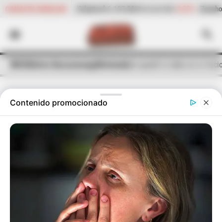
2,10%
Cilantro
$ 6.107,00
-0,59%
Zanahoria
$ 1.907,00
CANASTA FAMILIAR
(Precio por kilo)
(Preci
INICIO
Alerta Bucaramanga
Hinchada
Así quedó la tabla en el inic
Contenido promocionado
LIGA BETPLAY
Así quedó la tabla en el inicio de los
cuadrangulares de la Liga Betplay
La segunda jornada de esta zona se disputará entre el
sábado 27 y el domingo 28 de mayo.