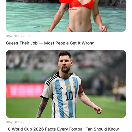
en el Alberto Grisales ante Deportivo Pasto. Por su parte,
el domingo 28, también a las 6:05, Atlético Nacional se
medirá en el Atanasio Girardot a Alianza.
COMPARTIR
BRAINBERRIES
Guess Their Job — Most People Get It Wrong
ALERTA BOGOTÁ EN GOOGLE NEWS
TEMAS RELACIONADOS
LIGA BETPLAY
ALIANZA FC
FÚTBOL PROFESIONAL COLOMBIANO
MANTÉNGASE EN ALERTA
BRAINBERRIES
Tenemos todas las noticias que le
10 World Cup 2026 Facts Every Football Fan Should Know