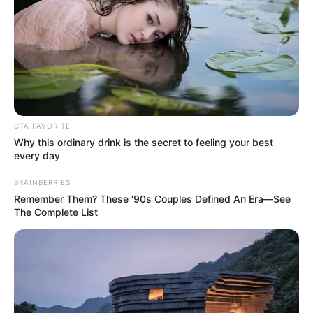
UNIRSE AL CANAL DE WHATSAPP
El grupo A de los cuadrangulares semifinales de la Liga
Betplay 2023-1
culminó este lunes con la victoria 5-3 de
Alianza Petrolera sobre Águilas Doradas, recordando que
el sábado anterior Deportivo Pasto igualó 1-1 con Atlético
Nacional en el estadio Departamental Libertad.
CTA FAVORITE
Why this ordinary drink is the secret to feeling your best
De tal forma,
ya empiezan a notarse algunas diferencias
every day
en los cuatro equipo implicados
, en donde llama la
atención que Águilas -el mejor equipo de la fase regular y
BRAINBERRIES
uno de los candidatos a ganar la zona- recibió cinco
Remember Them? These '90s Couples Defined An Era—See
The Complete List
goles en el que fue uno de sus peores partidos del año.
Entre tanto,
Atlético Nacional consiguió un punto que
sabe a poco en Pasto
, pues no solo sufrió el empate en
una de las últimas jugadas del duelo, sino que padeció un
gol mal invalidado teniendo en cuenta que el balón
aparentemente traspasó la línea de meta.