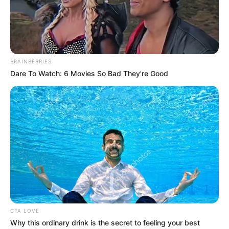
CIERRES VIALES EN BUCARAMANGA
TRANSVERSAL DEL CARARE
FLORIDABLANCA
LLUVIAS EN SANTANDER
CIERRES VIALES EN SANTANDER
BRAINBERRIES
Dare To Watch: 6 Movies So Bad They're Good
CTA LOVE
Why this ordinary drink is the secret to feeling your best