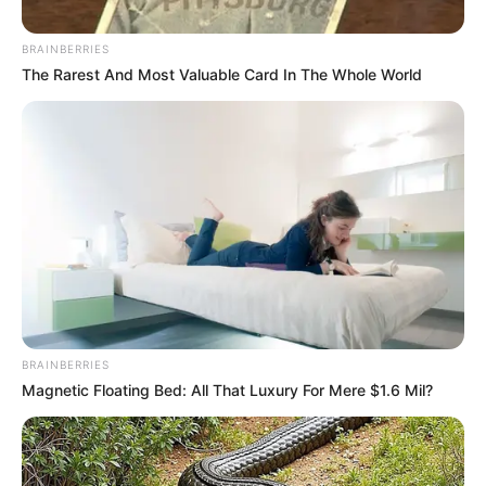
BRAINBERRIES
The Rarest And Most Valuable Card In The Whole World
Club Deportivo Atlético Huila
El viernes inicia la fecha 14
Por:
María Paula Ramírez Alarcón
BRAINBERRIES
Magnetic Floating Bed: All That Luxury For Mere $1.6 Mil?
Octubre 19, 2020