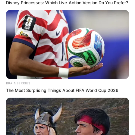
Disney Princesses: Which Live-Action Version Do You Prefer?
TEMAS RELACIONADOS
BOGOTÁ
UNIÓN MAGDALENA
REAL CARTAGENA
MANTÉNGASE EN ALERTA
Tenemos todas las noticias que le
interesan. Para estar bien informado, por
favor, active las notificaciones de Alerta.
BRAINBERRIES
The Most Surprising Things About FIFA World Cup 2026
ACTIVAR AHORA
TEMAS DESTACADOS