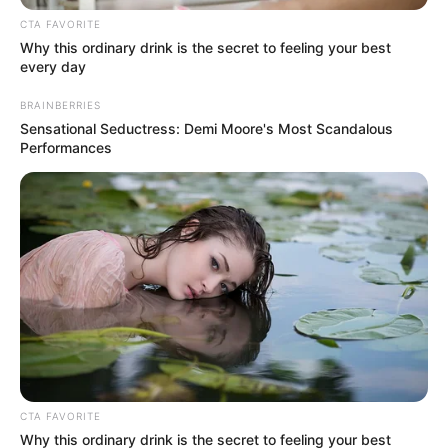
sábado fue entre
Boca Juniors de Cali y Leones
, que
CTA FAVORITE
también terminó 0-0 en el
‘Doce de Octubre’
.
Why this ordinary drink is the secret to feeling your best
every day
BRAINBERRIES
Sensational Seductress: Demi Moore's Most Scandalous
Performances
CTA FAVORITE
Why this ordinary drink is the secret to feeling your best