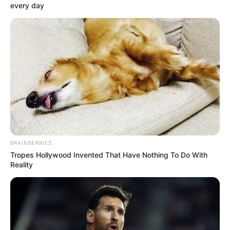
every day
El domingo finalizó la jornada con los últimos tres
partidos los cuales todos se programaron para las 3:00
de la tarde.
San Andrés
que se enfrentó a
Bogotá
ganó en
condición de local 2-1. Por su parte
Real Cartagena
también ganó 2-1 ante Fortaleza en su estadio
‘Jaime
Morón León’
. Y finalmente
Llaneros
venció 2-0 al
Barranquilla FC
.
Tabla de posiciones
La tabla es comandada por el
Unión Magdalena
que
BRAINBERRIES
suma 25 puntos dos más que el
Bogotá
que sumó 22
Tropes Hollywood Invented That Have Nothing To Do With
unidades y marcha en la segunda posición. Por su parte,
Reality
el
Atlético Huila
comparte puntos con el
Deportes
Quindío
que ha cedido puntos en los últimos dos
compromisos.
1. Unión Magdalena 25