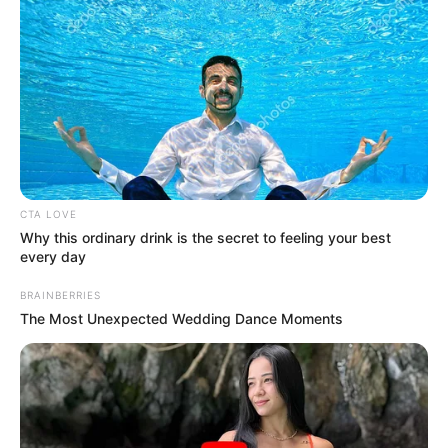
COMPARTIR
ALERTA BOGOTÁ EN GOOGLE NEWS
TEMAS RELACIONADOS
FÚTBOL PROFESIONAL COLOMBIANO
LIGA BETPLAY
CTA LOVE
Why this ordinary drink is the secret to feeling your best
every day
MANTÉNGASE EN ALERTA
BRAINBERRIES
The Most Unexpected Wedding Dance Moments
Tenemos todas las noticias que le
interesan. Para estar bien informado, por
favor, active las notificaciones de Alerta.
ACTIVAR AHORA