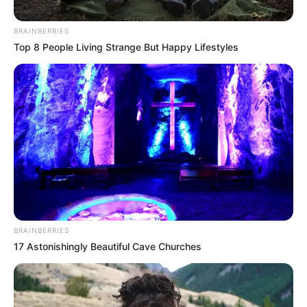
BRAINBERRIES
Top 8 People Living Strange But Happy Lifestyles
Inaldo Pérez
Millonarios vs Santa Fe, clásico de la fecha 10 de la Liga
Betplay.
Por:
Daniela Duarte
BRAINBERRIES
17 Astonishingly Beautiful Cave Churches
Enero 14, 2023