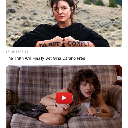
COMPARTIR
UNIRSE AL CANAL DE WHATSAPP
La
División Mayor del Fútbol Colombiano
dio a conocer
la totalidad del calendario establecido para la
Liga
Betplay 2023-I,
donde se jugarán las 20 fechas con dos
BRAINBERRIES
nuevos integrantes:
Boyacá Chicó y Atlético Huila.
The Truth Will Finally Set Gina Carano Free
El torneo en esa fase inicial está pactado para que inicie
el próximo
25 de enero y termine el 14 de mayo
, por lo
que la primera fecha tendrá compromisos bastante
llamativos que podrán darle forma a los equipos que se
reforzaron para esta temporada.
Dentro de los partidos más importantes de la jornada
inicial están
Tolima vs América de Cali,
Deportivo Cali vs
Deportivo Pereira y Millonarios vs Pasto.