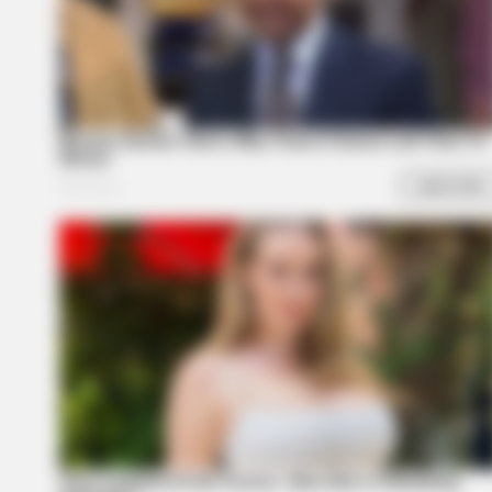
BRAINBERRIES
She Gave Up A Normal Life To Act 