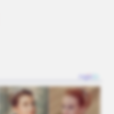
s Redefining 'Giant'—Bigger Than
BERRIES
 You The Same Alone And With
ers? Find Out