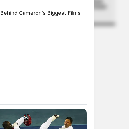
carro que habría abandonado
cuerpo de una mujer en Ciudad
Jardín
 Behind Cameron's Biggest Films