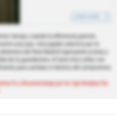
rimer tiempo, cuando la diferencia parecía
ventó una joya. Una jugada colectiva por la
delantera del Real Madrid ingresando al área y
lida de la guardameta. El tanto hizo soñar con
iciente para cambiar el destino del compromiso.
Santa Fe y Bucaramanga por la Liga Betplay fue
vió a imponer su dominio.
Maika Hamano y Mina
on dos anotaciones más, apagando cualquier