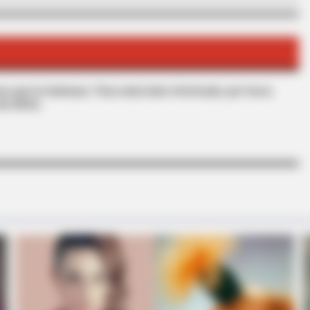
BRAINBERRIES
ything You Know About
The Massive Snake That'
Anacondas
s que le interesan. Para estar bien informado, por favor,
de Alerta.
BRAIN
l
Are
Oth
BRAINBERRIES
10 Foods That Instantly Reduce Bloat