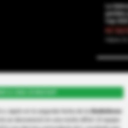
La Selec
partidos
Cup 202
Por:
Jhon 
Febrero 24
RSE AL CANAL DE WHATSAPP
 a Japón en la segunda fecha de la
SheBelieves
ria se desvaneció en una noche difícil. El equipo