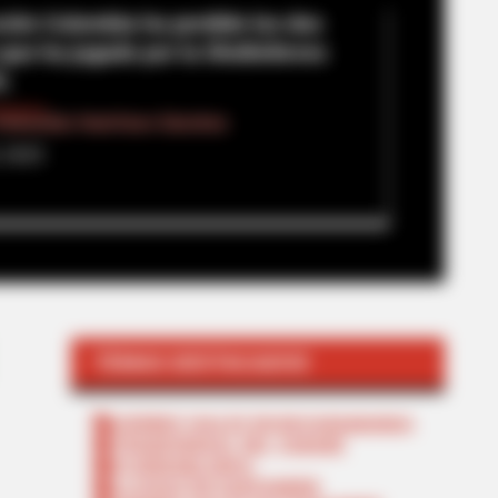
ción Colombia ha perdido los dos
 que ha jugado por la SheBelieves
5.
Sebastián Huérfano Sánchez
, 2025
TEMAS DESTACADOS
CIERRES VIALES EN BUCARAMANGA
TRANSVERSAL DEL CARARE
FLORIDABLANCA
LLUVIAS EN SANTANDER