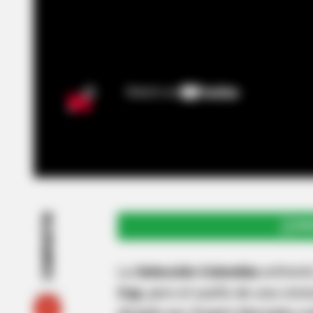
COMPARTIR
UNI
La
Selección Colombia
enfrentó
Cup
, pero el sueño de una victo