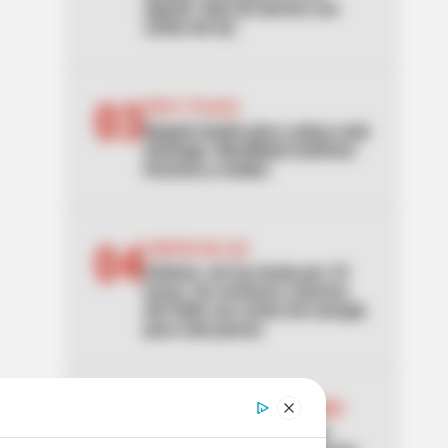
agosto: lista de barrios con
cortes de luz
03
PICO Y PLACA
Bogotá tendrá pico y placa este
domingo: Movilidad confirmó
horarios y multas
04
CORTES DE LUZ
Palmira, sin luz hasta por 10
horas: los sectores y barrios
del Valle con cortes de energía
para este jueves
05
LOCALIDAD ANTONIO NARIÑO
[Video] Cámaras captaron