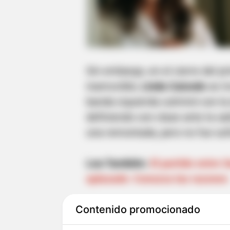
Sin embargo, en el cierre del p
inamovible,
Linda Caicedo
se in
banda izquierda culminó con la 
definiendo con clase ante la sa
una remontada, pero no fue suf
Lea También:
El partido entre 
aplazado: Conozca las razones
Contenido promocionado
En la segunda mitad, Japón vol
Tanaka
sellaron el resultado c