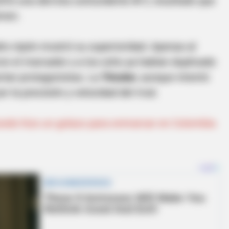
ufrió una derrota contundente
4-1
, resultado que
amen.
dro nipón mostró su superioridad. Apenas al
ron el marcador y a los ocho ya habían duplicado
erían protagonistas. La
Tricolor
, aunque intentó
r la precisión y velocidad del rival.
icedo hizo un golazo para enmarcar en Colombia