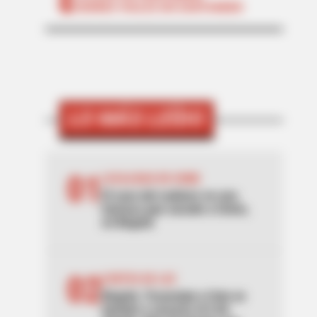
CIERRES VIALES EN SANTANDER
LO MÁS LEÍDO
01
LOCALIDAD DE USME
El caso del cadáver en una
hamaca que sacude a Usme,
en Bogotá
02
CORTES DE LUZ
Bogotá, Tocancipá y Cota se
quedan a oscuras el 6 de