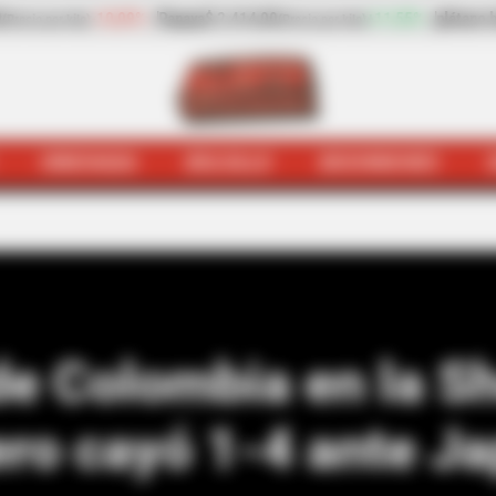
$ 2.414,00
+11,55%
plátano hartón verde
$ 2.669,00
(Precio por kilo)
(Precio po
HINCHADA
BOLSILLO
BOCHINCHES
hada
Nueva derrota de Colombia en la SheBelieves Cup, 
de Colombia en la S
ero cayó 1-4 ante J