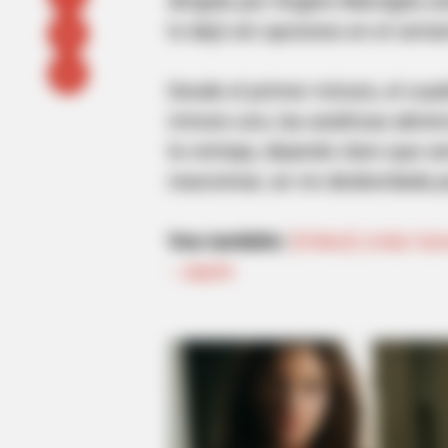
dirigido por Ángelo Marsiglia s
lo dejó sin opciones en el cert
Desde el primer minuto, el cua
minuto uno, las asiáticas abrie
la ventaja, dejando claro que s
reaccionar, se vio desbordada po
Vea también:
[Video] Linda Ca
- Japón