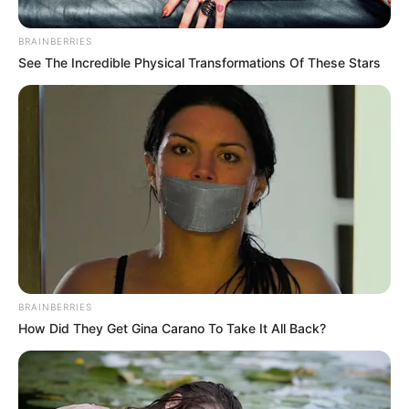
BRAINBERRIES
See The Incredible Physical Transformations Of These Stars
AFP
Champions League, trofeo.
Por:
Daniel Chalela Ambrad
BRAINBERRIES
How Did They Get Gina Carano To Take It All Back?
Mayo 7, 2025