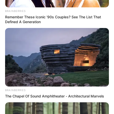
realizó intervenciones cruciales, especialmente en el
primer tiempo cuando el Arsenal buscó con ahínco el gol
que les diera esperanza.
BRAINBERRIES
Remember These Iconic '90s Couples? See The List That
Donnarumma sostiene al PSG
Defined A Generation
mientras Fabián Ruiz golpea
BRAINBERRIES
The Chapel Of Sound Amphitheater - Architectural Marvels