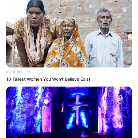
PSG, mientras que Arsenal respondió con
Calafiori,
Trossard y Ben White
, pero el marcador ya no se movería.
El camino hacia la gloria europea
El
PSG se medirá al Inter
en la gran final de la UEFA
Champions League que se disputará en
Múnich el 31 de
mayo
. Los parisinos buscarán su primera Champions tras
caer en la final de 2020, mientras que el Inter intentará su
cuarta corona europea. El conjunto francés llega con la
BRAINBERRIES
moral por las nubes tras eliminar a un Arsenal que mostró
10 Tallest Women You Won't Believe Exist
su mejor versión en la competición.
Le puede interesar:
¿Volverá el fútbol profesional a
Barrancabermeja?
El encuentro de vuelta en París demostró por qué el PSG
es uno de los equipos más temidos de Europa. Con una
mezcla de experiencia y juventud, el equipo de Luis