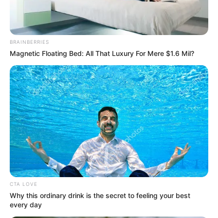
Barranquilla
, las críticas contra el portero del combinado
albiceleste no se hicieron esperar. Para la asociación
colombiana de periodistas deportivos, el hecho no pasó
inadvertido y por ello exigieron un castigo ejemplar para
BRAINBERRIES
el portero de la Scaloneta.
Magnetic Floating Bed: All That Luxury For Mere $1.6 Mil?
CTA LOVE
Why this ordinary drink is the secret to feeling your best
every day