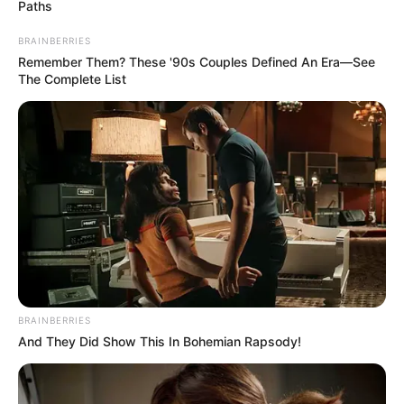
Paths
TRANSVERSAL DEL CARARE
FLORIDABLANCA
LLUVIAS EN SANTANDER
BRAINBERRIES
CIERRES VIALES EN SANTANDER
Remember Them? These '90s Couples Defined An Era—See
The Complete List
BRAINBERRIES
And They Did Show This In Bohemian Rapsody!