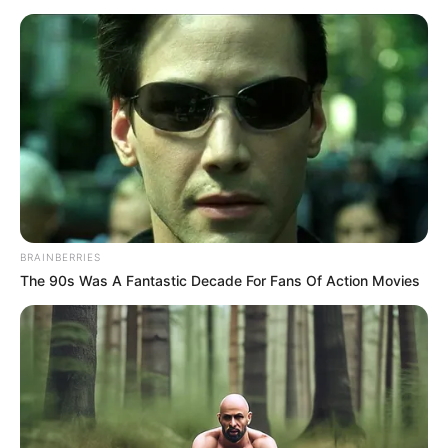
señor Emiliano 'Dibu' Martínez
, que no es ejemplo para
las nuevas generaciones.
Le puede interesar:
Atlético Bucaramanga ganó 3-1 y
avanzó de ronda en la Copa Betplay
Se espera que lo sucedido no genere mayores
repercusiones para el arquero de la albiceleste. Lo cierto
es que Argentina se alista para los duelos ante Venezuela
y Bolivia en la siguiente fecha.
BRAINBERRIES
COMPARTIR
The 90s Was A Fantastic Decade For Fans Of Action Movies
ALERTA BOGOTÁ EN GOOGLE NEWS
TEMAS RELACIONADOS