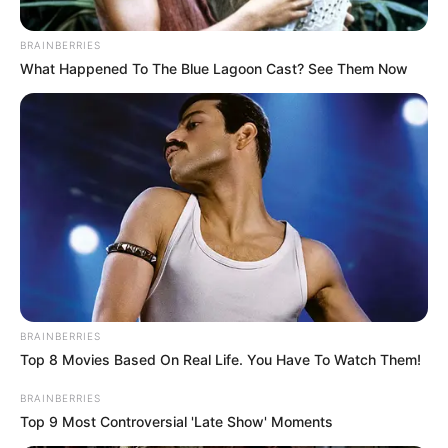
BRAINBERRIES
What Happened To The Blue Lagoon Cast? See Them Now
Tomada de la transmisión en vivo
Dibu Martinez, arquero de la Selección Argentina
Por:
Jhon Edison Sandoval Castro
BRAINBERRIES
Top 8 Movies Based On Real Life. You Have To Watch Them!
Septiembre 11, 2024
BRAINBERRIES
Top 9 Most Controversial 'Late Show' Moments