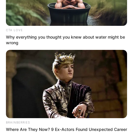
SELECCIÓN COLOMBIA
ESTADIO METROPOLITANO ROBERTO MELÉNDEZ
SELECCIÓN ARGENTINA
ELIMINATORIAS AL MUNDIAL
CTA LOVE
MANTÉNGASE EN ALERTA
Why everything you thought you knew about water might be
wrong
Tenemos todas las noticias que le
interesan. Para estar bien informado, por
favor, active las notificaciones de Alerta.
ACTIVAR AHORA
TEMAS DESTACADOS
BRAINBERRIES
Where Are They Now? 9 Ex-Actors Found Unexpected Career
CIERRES VIALES EN BUCARAMANGA