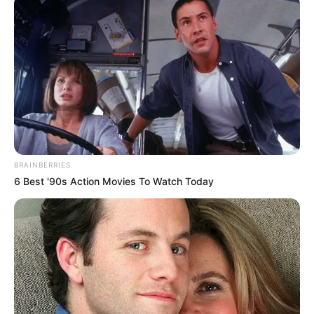
búsqueda de un reemplazante que logre continuar el
proyecto deportivo que
había iniciado el estratega
cartagenero.
Puede ver:
Forbes reveló precio y fecha para la venta
final de Once Caldas a inversores extranjeros
En los próximos días se irán conociendo más detalles
sobre el futuro de
Bodhert
, quien es uno de los
entrenadores con mayor futuro del fútbol colombiano por
sus grandes campañas hechos con clubes de bajo
BRAINBERRIES
presupuesto. Incluso, muchos ya señalan que el timonel
6 Best '90s Action Movies To Watch Today
merece estar en un club de mayores quilates para así
poder tener un nuevo reto profesional, o incluso ser parte
de las juveniles de la Selección Colombia.