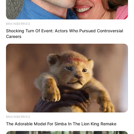
BRAINBERRIES
Shocking Turn Of Event: Actors Who Pursued Controversial
Careers
Crédito: Redes sociales de
Hubert Bodhert renunció
Hubert Bodhert
al Once Caldas
COMPARTIR
BRAINBERRIES
ALERTA BOGOTÁ EN GOOGLE NEWS
The Adorable Model For Simba In The Lion King Remake