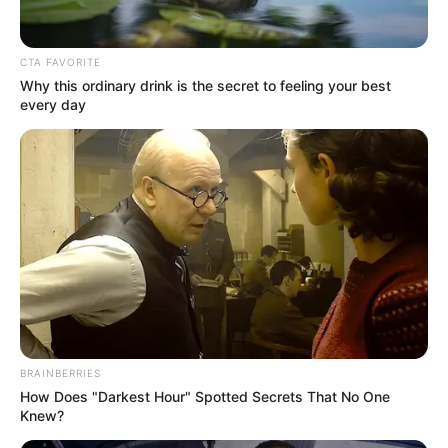
CTA FAVORITE
Why this ordinary drink is the secret to feeling your best
every day
BRAINBERRIES
How Does "Darkest Hour" Spotted Secrets That No One
La noticia sorprende a todos los fanáticos del club; no
Knew?
obstante, desde ya la institución se encuentra en