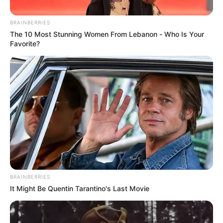
BRAINBERRIES
The 10 Most Stunning Women From Lebanon - Who Is Your
Favorite?
Cortesía
Hubert Bodhert ex-técnico del Once Caldas
Por:
David Fernando Rocha Cubillos
Enero 1, 2021
BRAINBERRIES
It Might Be Quentin Tarantino's Last Movie
COMPARTIR