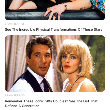
CIERRES VIALES EN BUCARAMANGA
TRANSVERSAL DEL CARARE
FLORIDABLANCA
LLUVIAS EN SANTANDER
CIERRES VIALES EN SANTANDER
BRAINBERRIES
See The Incredible Physical Transformations Of These Stars
BRAINBERRIES
Remember These Iconic '90s Couples? See The List That
Defined A Generation