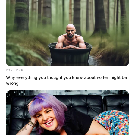
TEMAS RELACIONADOS
FÚTBOL PROFESIONAL COLOMBIANO
ONCE CALDAS
MANTÉNGASE EN ALERTA
Tenemos todas las noticias que le
interesan. Para estar bien informado, por
CTA LOVE
favor, active las notificaciones de Alerta.
Why everything you thought you knew about water might be
wrong
ACTIVAR AHORA
TEMAS DESTACADOS