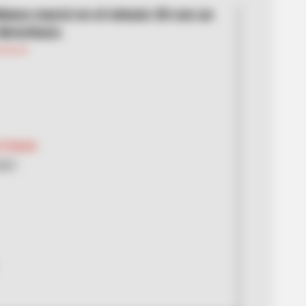
biano marcó en el minuto 30 con un
derechazo.
l Zabala
2021