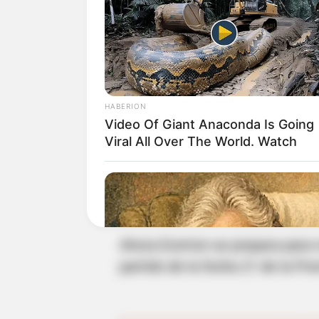
Por otro lado, el técnico itali
defendiendo por más de 45 minu
pero no con peligro.
HABERION
“Estábamos cómodos a la defens
Video Of Giant Anaconda Is Going
oportunidades claras. Lo hicim
Viral All Over The World. Watch
recuperarnos bien para el próx
sábado”, indicó.
Ahora Everton se prepara para 
partido de la fecha 21 de la Pre