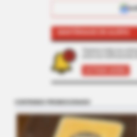
ALE
NEURO SHARP
MANTÉNGASE EN ALERTA
Memory Decline Starts When Seni
Phrases. (See Which Ones)
Tenemos todas las noticia
active las notificaciones 
ACTIVAR AHORA
STARS ARE MADE
News For Jenna Bush Hager, 43. 
Has Been Confirmed To Be...!