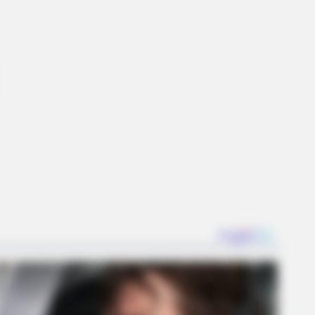
Will Make You Laugh Instantly
S WAKA
gedy Of Paul McCartney, 83. He
 Been Confirmed To Be...!