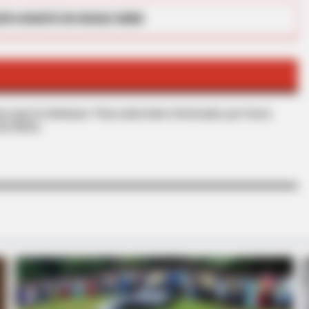
RTA BOGOTÁ EN GOOGLE NEWS
RADAR MEDIA
ors Say These 3
This Funny Kitten Video 
s que le interesan. Para estar bien informado, por favor,
de Alerta.
HABERION
GAME
She
Look At Your Nails: An Important Sign
Tra
Has