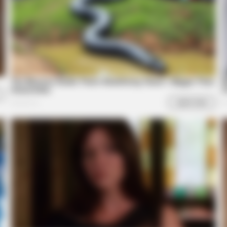
FASHIONBESTSALE
ceberg, But Then They
At 79, This Is Where Bill