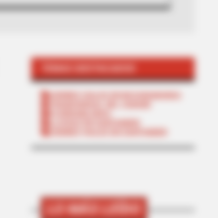
TEMAS DESTACADOS
CIERRES VIALES EN BUCARAMANGA
TRANSVERSAL DEL CARARE
FLORIDABLANCA
LLUVIAS EN SANTANDER
CIERRES VIALES EN SANTANDER
LO MÁS LEÍDO