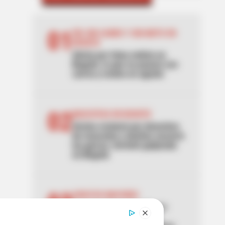
01
DÍA SIN CARRO Y SIN MOTO EN
BOGOTÁ
Alerta por falsa noticia en
Bogotá: lo que no pasará con
carros y motos en agosto
02
MASCOTAS EN BOGOTÁ
Vecina reclamó por desechos
de mascotas y dueñas sacaron
las garras: terminó golpeada
en Bogotá
03
ADULTOS MAYORES
Atención Colombia Mayor:
alistan gran cambio que