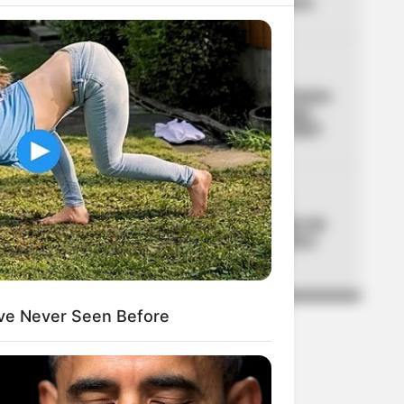
acabaría con filas en cobros
04
TRANSMILENIO
TransMilenio tendrá 900 buses
nuevos y 3 troncales: lo que
viene para Bogotá 2026-2027
05
CUMPLEAÑOS DE BOGOTÁ
Galán celebró los 488 años de
Bogotá con balance de cinco
grandes logros sociales
ve Never Seen Before