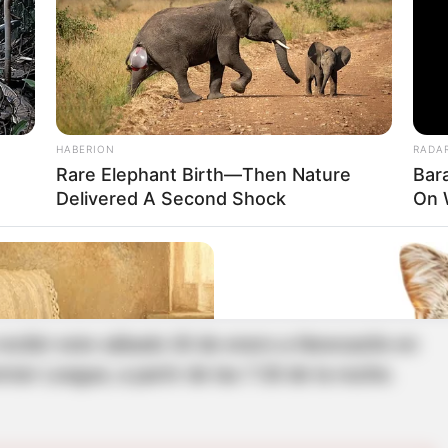
ano aceptó que Everton estuvo cómodo
tos, ya que el rival se aproximaba a su arco,
HABERION
RADA
iva, tenían mucho control del balón pero no
Rare Elephant Birth—Then Nature
Bar
os bastante bien y ahora tenemos que
Delivered A Second Shock
On 
imo partido, es un buen punto si ganamos el
recibir este sábado 30 de enero a Newcastle en
mier League, a partir de las 7:30 de la noche.