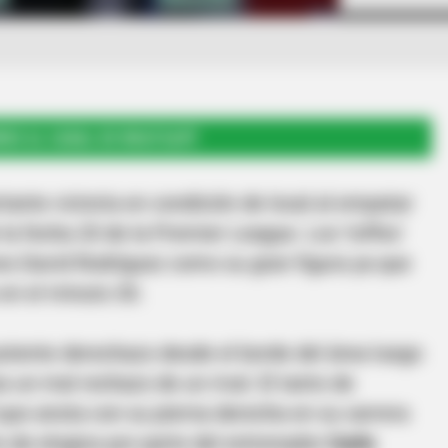
RSE AL CANAL DE WHATSAPP
ante victoria en condición de local al empatar
 la fecha 20 de la Premier League. Los 'toffes'
es David Rodríguez como su gran figura ya que
 en el minuto 30.
otente derechazo desde el borde del área luego
s un mal rechazo de un rival. El tanto de
 que anota con su pierna derecha en su carrera
o de elogios por parte del entrenador
Carlo