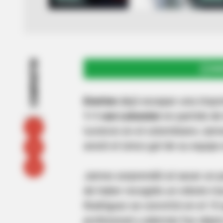
COMPARTIR
UNI
Everton
dejó escapar una import
1-1 con Leicester
en partido de
tuvieron en el colombiano Jam
anotó el único gol de su equipo
James sorprendió al sacar un p
de haber recogido un rebote tra
Rodríguez se convirtió en el 15
profesional y además fue objet