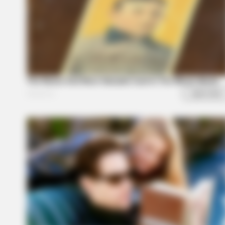
HABERION
Fishermen See An Animal On An I
Look Closer!