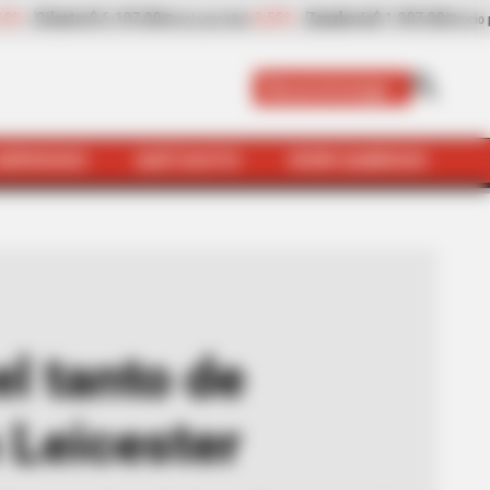
-0,59%
Zanahoria
$ 1.907,00
-10,09%
Papaya
$ 2.414,0
kilo)
(Precio por kilo)
Bucaramanga
SERVICIOS
QUÉ SUSTO
VIVIR SABROSO
es en el empate de Everton con Leicester
el tanto de
 Leicester