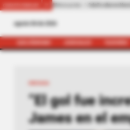
Cebolla cabezona blanca
$ 2.543,00
-5,22%
CANASTA FAMILIAR
(Precio por kilo)
agosto 06 de 2026
QUEJÓDROMO
JUDICIALES
TAXIVIRIS
INICIO
Alerta Bucaramanga
Hinc
HINCHADA
“El gol fue incr
James en el em