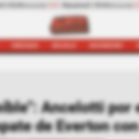
Papa pastusa
$ 1.959,50
-2,10%
Cilantro
$ 6.107,00
(Precio por kilo)
(Precio por 
HINCHADA
BOLSILLO
BOCHINCHES
hada
“El gol fue increíble": Ancelotti por el tanto de Jam
eíble": Ancelotti por 
pate de Everton con