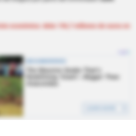
isis económica: debe 196,7 millones de euros en
costumbrado a ver a
James marcar con el pie