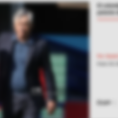
El colom
potente 
Por:
Danie
Enero 28, 
AFP