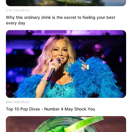
Tenemos todas las noticias que le
interesan. Para estar bien informado, por
favor, active las notificaciones de Alerta.
CTA FAVORITE
Why this ordinary drink is the secret to feeling your best
every day
ACTIVAR AHORA
TEMAS DESTACADOS
CIERRES VIALES EN BUCARAMANGA
TRANSVERSAL DEL CARARE
FLORIDABLANCA
LLUVIAS EN SANTANDER
CIERRES VIALES EN SANTANDER
BRAINBERRIES
Top 10 Pop Divas - Number 4 May Shock You