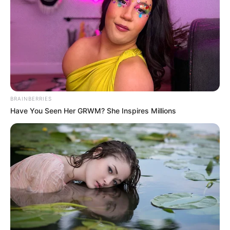
movimiento natural de protección.
De esta manera, se dio continuidad al partido que finalizó
empatado.
COMPARTIR
BRAINBERRIES
ALERTA BOGOTÁ EN GOOGLE NEWS
Have You Seen Her GRWM? She Inspires Millions
TEMAS RELACIONADOS
VAR
SELECCIÓN COLOMBIA
MUNDIAL DE FÚTBOL
MANTÉNGASE EN ALERTA