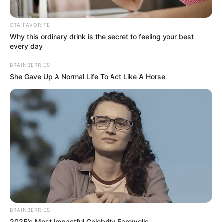
estaba aplazado de la Eliminatoria rumbo al Mundial de
Qatar 2022.
CTA FAVORITE
Durante el compromiso se registró una acción polémica
Why this ordinary drink is the secret to feeling your best
every day
en el minuto 65 que requirió la intervención del
Árbitro
Asistente de Video, VAR.
BRAINBERRIES
She Gave Up A Normal Life To Act Like A Horse
Lea También:
Diez años del debut de James Rodríguez
con la 'tricolor'
BRAINBERRIES
2025’s Most Impactful Celebrity Farewells