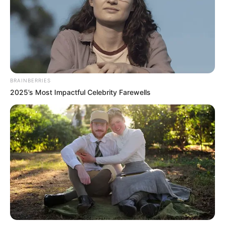
Venezuela. Adicionalmente, Argentina y Ecuador ya
lograron una victoria en La Paz en las actuales
eliminatorias.
COMPARTIR
BRAINBERRIES
ALERTA BOGOTÁ EN GOOGLE NEWS
2025’s Most Impactful Celebrity Farewells
TEMAS RELACIONADOS
ELIMINATORIAS AL MUNDIAL
LA PAZ
SELECCIÓN COLOMBIA
MANTÉNGASE EN ALERTA
Tenemos todas las noticias que le