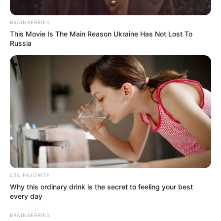
BRAINBERRIES
This Movie Is The Main Reason Ukraine Has Not Lost To
Russia
AFP
Selección Colombia 2021.
CTA FAVORITE
Por:
Daniel Zabala
Why this ordinary drink is the secret to feeling your best
Septiembre 1, 2021
every day
BRAINBERRIES