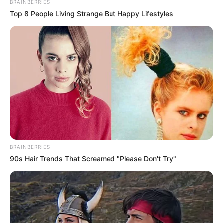
BRAINBERRIES
interesan. Para estar bien informado, por
Top 8 People Living Strange But Happy Lifestyles
favor, active las notificaciones de Alerta.
ACTIVAR AHORA
TEMAS DESTACADOS
CIERRES VIALES EN BUCARAMANGA
TRANSVERSAL DEL CARARE
FLORIDABLANCA
LLUVIAS EN SANTANDER
BRAINBERRIES
CIERRES VIALES EN SANTANDER
90s Hair Trends That Screamed "Please Don't Try"