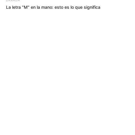
TEMAS RELACIONADOS
La letra "M" en la mano: esto es lo que significa
REAL MADRID
FÚTBOL INTERNACIONAL
MANTÉNGASE EN ALERTA
Tenemos todas las noticias que le
interesan. Para estar bien informado, por
favor, active las notificaciones de Alerta.
ACTIVAR AHORA
TEMAS DESTACADOS
CIERRES VIALES EN BUCARAMANGA