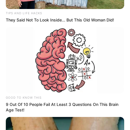
TIPS AND LIFE HACKS
They Said Not To Look Inside... But This Old Woman Did!
AFP
Radamel Falcao, Rayo Vallecano 2021-II
Por:
Agencia Efe
Noviembre 5, 2021
GOOD TO KNOW THIS
9 Out Of 10 People Fail At Least 3 Questions On This Brain
Age Test!
COMPARTIR