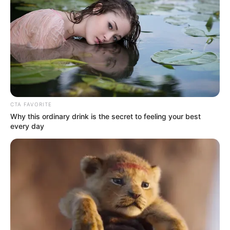
kilómetros masculinos
, incluida desde 1932 y cuya
desaparición fue anunciada tras los
Juegos Olímpicos de
Tokio
en 2021.
De esta forma en el programa de los Juegos 2024 habrá
tres pruebas de marcha;
los 20 km masculinos, los 20 km
femeninos y el relevos mixto maratón
.
COMPARTIR
CTA FAVORITE
Why this ordinary drink is the secret to feeling your best
every day
ALERTA BOGOTÁ EN GOOGLE NEWS
MANTÉNGASE EN ALERTA
Tenemos todas las noticias que le
interesan. Para estar bien informado, por
favor, active las notificaciones de Alerta.