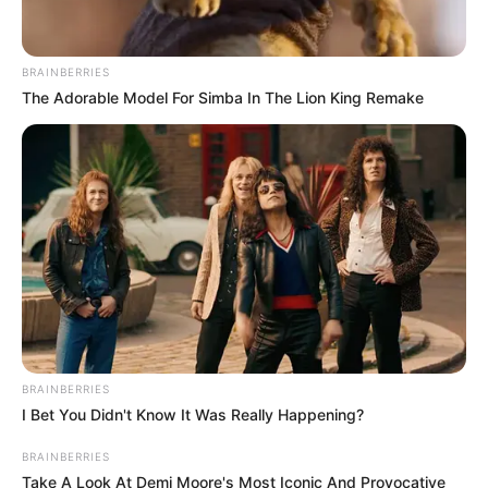
ACTIVAR AHORA
BRAINBERRIES
The Adorable Model For Simba In The Lion King Remake
TEMAS DESTACADOS
CIERRES VIALES EN BUCARAMANGA
TRANSVERSAL DEL CARARE
FLORIDABLANCA
LLUVIAS EN SANTANDER
CIERRES VIALES EN SANTANDER
BRAINBERRIES
I Bet You Didn't Know It Was Really Happening?
BRAINBERRIES
Take A Look At Demi Moore's Most Iconic And Provocative