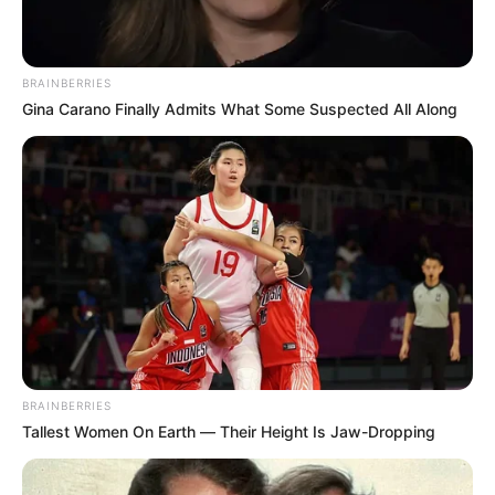
BRAINBERRIES
Gina Carano Finally Admits What Some Suspected All Along
BRAINBERRIES
Tallest Women On Earth — Their Height Is Jaw-Dropping