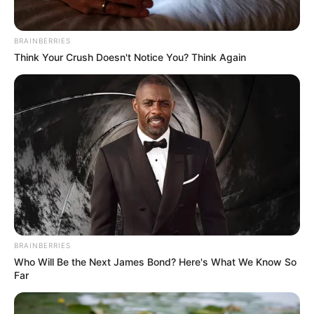
ALERTA BOGOTÁ EN GOOGLE NEWS
BRAINBERRIES
Think Your Crush Doesn't Notice You? Think Again
TEMAS RELACIONADOS
TENIS
DEPORTES
TENIS COLOMBIANO
SANTANDER NOTICIAS
SANTANDER, COLOMBIA
MANTÉNGASE EN ALERTA
Tenemos todas las noticias que le
interesan. Para estar bien informado, por
favor, active las notificaciones de Alerta.
BRAINBERRIES
Who Will Be the Next James Bond? Here's What We Know So
ACTIVAR AHORA
Far