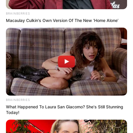
BRAINBERRIES
Macaulay Culkin's Own Version Of The New ‘Home Alone’
Magnific - www.magnific.com
Las competencias se desarrollarán desde el 15 hasta el
BRAINBERRIES
19 de junio
What Happened To Laura San Giacomo? She's Still Stunning
Today!
Por:
Juan David Quijano Castillo
Junio 11, 2026