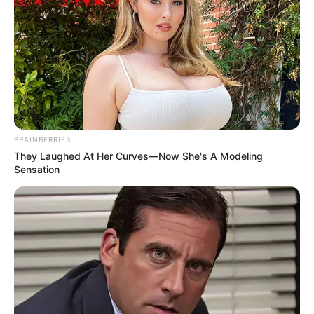
COMPARTIR
UNIRSE AL CANAL DE WHATSAPP
Santander
se prepara para competir en uno de los
eventos más importantes del calendario nacional del
BRAINBERRIES
tenis juvenil
.
They Laughed At Her Curves—Now She's A Modeling
Sensation
Con una delegación de
24 deportistas
, el departamento
participará en el
Torneo Nacional Interligas de Tenis
2026
, la competencia por equipos más relevante del país,
organizada por la
Federación Colombiana de Tenis
.
El certamen reunirá a los mejores exponentes de las
diferentes
ligas regionales
, quienes representarán a sus
departamentos en busca de los máximos honores y del
reconocimiento a las ligas con mejor desempeño