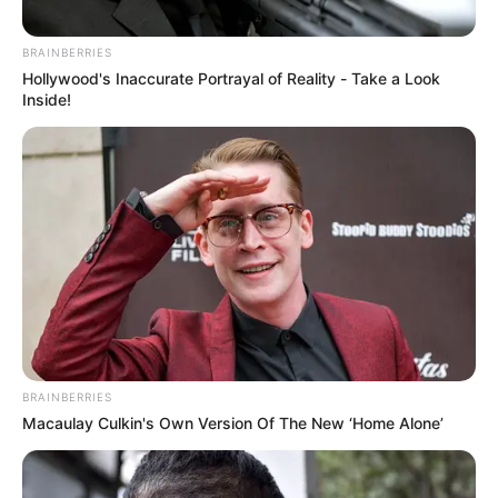
Tenemos todas las noticias que le
interesan. Para estar bien informado, por
favor, active las notificaciones de Alerta.
BRAINBERRIES
Hollywood's Inaccurate Portrayal of Reality - Take a Look
Inside!
ACTIVAR AHORA
TEMAS DESTACADOS
CIERRES VIALES EN BUCARAMANGA
TRANSVERSAL DEL CARARE
FLORIDABLANCA
LLUVIAS EN SANTANDER
CIERRES VIALES EN SANTANDER
BRAINBERRIES
Macaulay Culkin's Own Version Of The New ‘Home Alone’