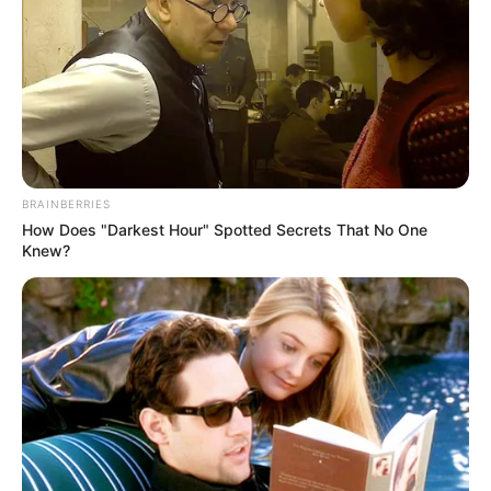
BRAINBERRIES
How Does "Darkest Hour" Spotted Secrets That No One
Knew?
Lea También:
Otra baja en el PSG: Neymar no jugará