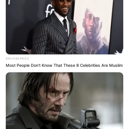
Entre tanto,
Santiago Buitrago también lució la camiseta
blanca, la cual es otorgada al líder de la clasificación de
los jóvenes
; pues le sacó 15 segundos de ventaja a su
coequipero Jonathan Milan y 29" al español Xabier Mikel
Azparren (Euskaltel),
COMPARTIR
ALERTA BOGOTÁ EN GOOGLE NEWS
BRAINBERRIES
Most People Don't Know That These 8 Celebrities Are Muslim
TEMAS RELACIONADOS
CICLISMO
MANTÉNGASE EN ALERTA