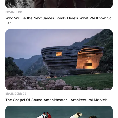
BRAINBERRIES
Who Will Be the Next James Bond? Here's What We Know So
Far
Agencia AFP
Santiago Buitrago - Bahrain Victorious
BRAINBERRIES
Por:
Jhon Sebastián Huérfano Sánchez
The Chapel Of Sound Amphitheater - Architectural Marvels
Febrero 3, 2023