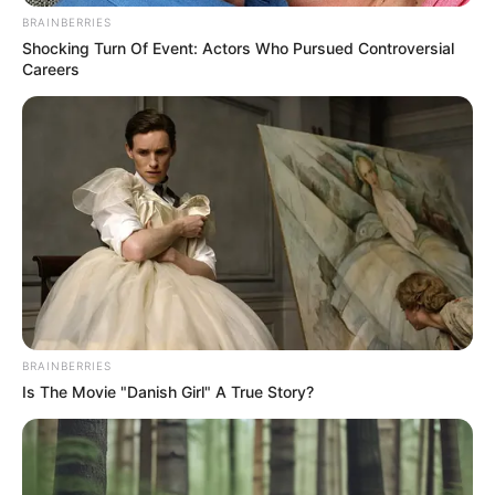
CIERRES VIALES EN BUCARAMANGA
TRANSVERSAL DEL CARARE
BRAINBERRIES
FLORIDABLANCA
LLUVIAS EN SANTANDER
Shocking Turn Of Event: Actors Who Pursued Controversial
CIERRES VIALES EN SANTANDER
Careers
BRAINBERRIES
Is The Movie "Danish Girl" A True Story?