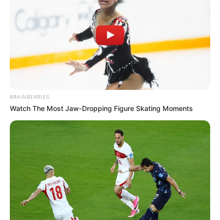
BRAINBERRIES
Watch The Most Jaw‑Dropping Figure Skating Moments
Lea También:
Rionegro se destaca como ejemplo de
transformación rural en Santander
El alto tribunal también respaldó la decisión del juez de
primera instancia que dejó sin efectos la exclusión de
12
votantes inicialmente señalados como trashumantes
, al
demostrarse que sí tenían vínculos con el municipio,
como residencia, empleo o actividad económica.