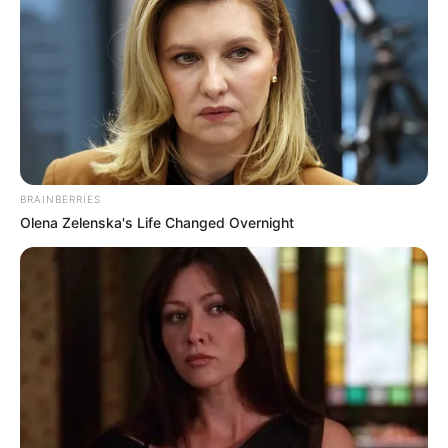
COMPARTIR
UNIRSE AL CANAL DE WHATSAPP
El Consejo de Estado
ratificó la elección de
Luis Arnulfo
Ramírez López
como alcalde del municipio de
Molagavita,
para el periodo 2024-2027, al considerar que
BRAINBERRIES
los votos irregulares identificados por trashumancia
Olena Zelenska's Life Changed Overnight
electoral no fueron determinantes en el resultado final de
los comicios.
La decisión se tomó tras resolver los recursos de
apelación presentados por los ciudadanos Roberto Ardila
Cañas y Nelson Alfredo Jaimes Camacho, quienes
impugnaron el fallo del Tribunal Administrativo de
Santander que había negado la nulidad de la elección.
Los demandantes alegaban que al menos 67
ciudadanos votaron sin residir realmente en el