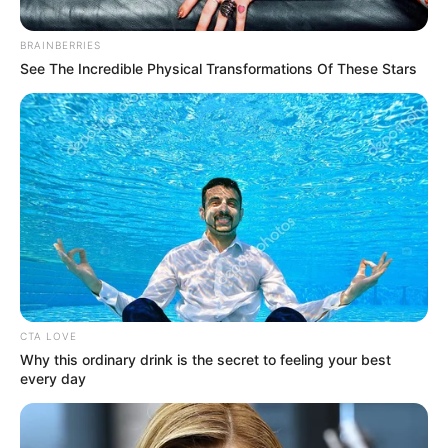
BRAINBERRIES
See The Incredible Physical Transformations Of These Stars
Consejo de Estado
El alto tribunal desestimó la demanda que pedida la
nulidad de la elección del alcalde por posible
trashumancia.
CTA LOVE
Por:
Edna Catalina Porras Pico
Why this ordinary drink is the secret to feeling your best
every day
Junio 21, 2025