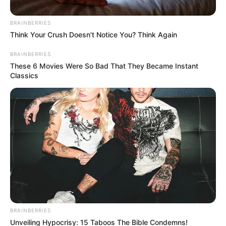
BRAINBERRIES
Think Your Crush Doesn't Notice You? Think Again
BRAINBERRIES
These 6 Movies Were So Bad That They Became Instant
Classics
Policía Nacional
A la cárcel subintendente de la Policía señalado de
facilitar millonario hurto a joyería en Bucaramanga.
Por:
Edna Catalina Porras Pico
Noviembre 11, 2025
BRAINBERRIES
Unveiling Hypocrisy: 15 Taboos The Bible Condemns!