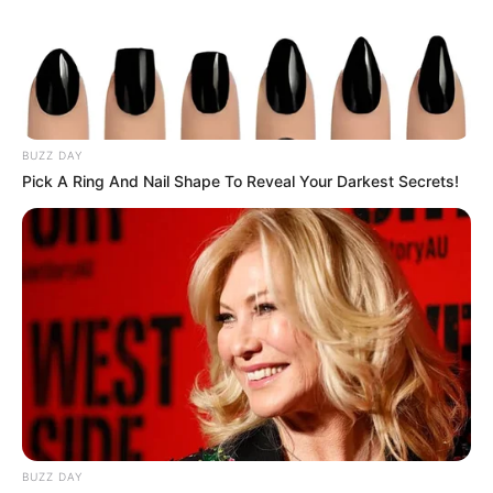
TEMAS RELACIONADOS
BARRANCABERMEJA
PETRO
PRESIDENCIA DE LA REPÚBLICA
VISITA PRESIDENCIAL
BUZZ DAY
Pick A Ring And Nail Shape To Reveal Your Darkest Secrets!
MANTÉNGASE EN ALERTA
Tenemos todas las noticias que le
interesan. Para estar bien informado, por
favor, active las notificaciones de Alerta.
ACTIVAR AHORA
BUZZ DAY