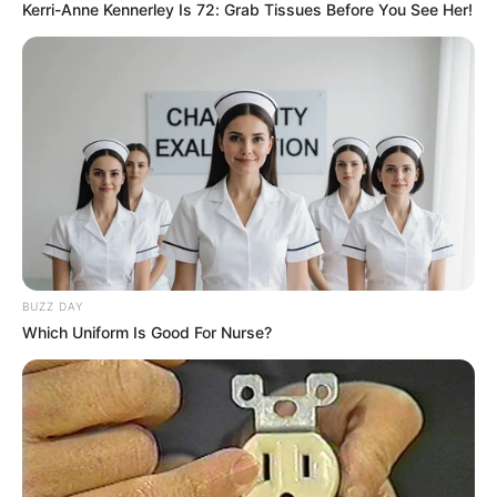
Kerri-Anne Kennerley Is 72: Grab Tissues Before You See Her!
TEMAS DESTACADOS
CIERRES VIALES EN BUCARAMANGA
TRANSVERSAL DEL CARARE
FLORIDABLANCA
LLUVIAS EN SANTANDER
CIERRES VIALES EN SANTANDER
BUZZ DAY
Which Uniform Is Good For Nurse?