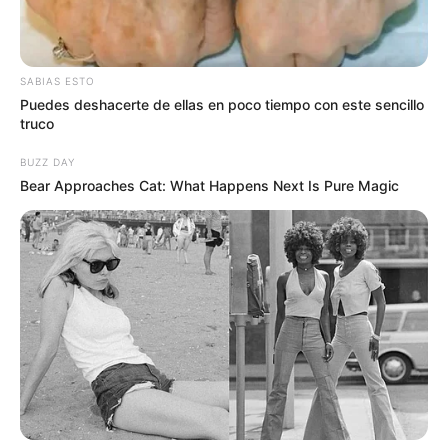
Educativa Escuela Normal Superior Cristo Rey. También
se prohíbe el transporte de cilindros de gas, trasteos,
líquidos inflamables y pólvora en toda la ciudad.
SABIAS ESTO
Puedes deshacerte de ellas en poco tiempo con este sencillo
truco
BUZZ DAY
Bear Approaches Cat: What Happens Next Is Pure Magic
Lea También:
“Si me destituyen ¿qué va a pasar con los
grandes proyectos?”: Alcalde de Bucaramanga Jaime
Andrés Beltrán
De igual manera,
se restringe el uso de drones en los
alrededores de los dos lugares clave de la agenda
presidencial y se establece la prohibición del porte de
armas de fueg
o durante toda la jornada. Además, se