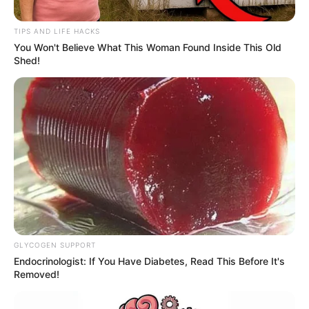
TIPS AND LIFE HACKS
You Won't Believe What This Woman Found Inside This Old
Shed!
Cormagdalena
Río Magdalena, Barrancabermeja
Por:
Edna Catalina Porras Pico
Mayo 23, 2025
GLYCOGEN SUPPORT
Endocrinologist: If You Have Diabetes, Read This Before It's
Removed!