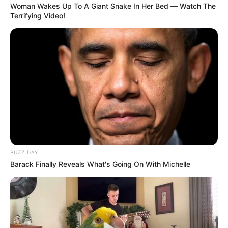
Woman Wakes Up To A Giant Snake In Her Bed — Watch The
COMPARTIR
Terrifying Video!
UNIRSE AL CANAL DE WHATSAPP
Un nuevo
caso de violencia
estremeció este fin de
semana al municipio de
Lebrija, Santander
. En la
madrugada del sábado 5 de abril,
fue hallado el cuerpo
sin vida
de una mujer en una zona boscosa del barrio
Villa Paraíso.
La víctima fue identificada como Ana María Ruiz
Quintero, de 29 años. Según el reporte entregado por la
BUZZ DAY
Policía Metropolitana de Bucaramang
a, la mujer estaba
Barack Finally Reveals What's Going On With Michelle
boca arriba,
completamente desnuda y con un buzo
atado al cuello. Presentaba heridas visibles en varias
partes del cuerpo, especialmente en el rostro, el pecho y la
pelvis.
Lea también:
Delincuentes robaron gran suma de dinero