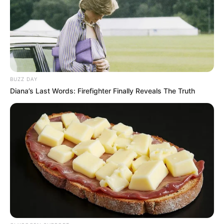
TEMAS RELACIONADOS
TRAGENDIA
FEMINICIDIO
SANTANDER
LEBRIJA
BUZZ DAY
Diana’s Last Words: Firefighter Finally Reveals The Truth
MANTÉNGASE EN ALERTA
Tenemos todas las noticias que le
interesan. Para estar bien informado, por
favor, active las notificaciones de Alerta.
ACTIVAR AHORA