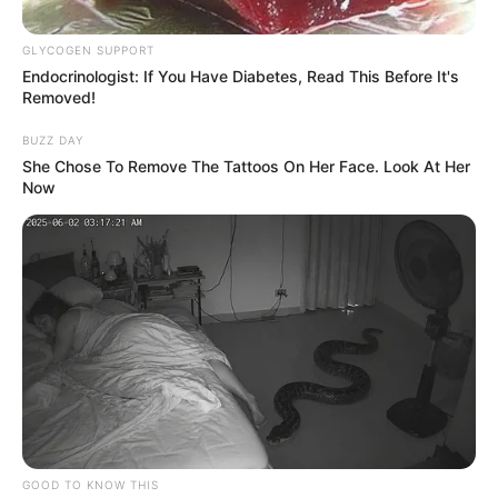
GLYCOGEN SUPPORT
Endocrinologist: If You Have Diabetes, Read This Before It's
Removed!
BUZZ DAY
She Chose To Remove The Tattoos On Her Face. Look At Her
Now
Suministrada
Afectaciones por la lluvia en Lebrija (Santander)
Por:
María José Parra Cepeda
Abril 6, 2025
GOOD TO KNOW THIS