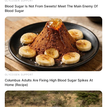
TEMAS DESTACADOS
GLYCOGEN SUPPORT
Blood Sugar Is Not From Sweets! Meet The Main Enemy Of
Blood Sugar
CIERRES VIALES EN BUCARAMANGA
TRANSVERSAL DEL CARARE
FLORIDABLANCA
LLUVIAS EN SANTANDER
CIERRES VIALES EN SANTANDER
GLYCOGEN SUPPORT
Columbus Adults Are Fixing High Blood Sugar Spikes At
Home (Recipe)