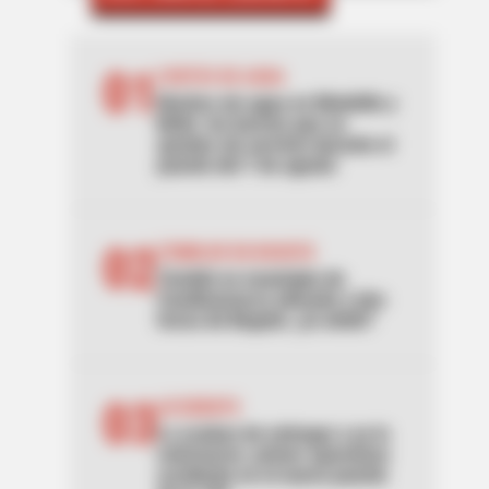
01
CORTES DE AGUA
Noches sin agua en Medellín y
Bello: los barrios que se
quedan sin servicio durante el
puente del 7 de agosto
02
TEMBLOR EN BOGOTÁ
Tembló en municipio de
Cundinamarca ubicado a dos
horas de Bogotá: ¿lo sintió?
03
ACCIDENTE
Lo acaban de entregar y ya lo
estrenaron: primer aparatoso
accidente en el nuevo puente