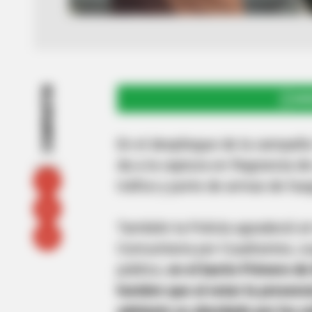
COMPARTIR
UNI
En el despliegue de la campaña
da a la captura en flagrancia de 
tráfico y porte de armas de fue
También la Policía agradeció a
Comunitaria por Cuadrantes, cua
público,
en el barrio Primero d
hombre que al notar la presenc
adelante es abordado por los un