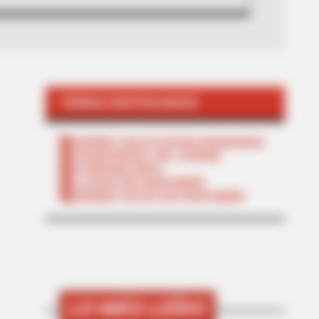
TEMAS DESTACADOS
CIERRES VIALES EN BUCARAMANGA
TRANSVERSAL DEL CARARE
FLORIDABLANCA
LLUVIAS EN SANTANDER
CIERRES VIALES EN SANTANDER
LO MÁS LEÍDO