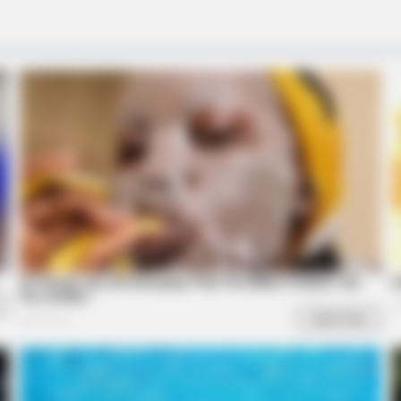
BRAINBERRIES
BRAIN
f
What Happened To Laura San
The
Giacomo? She's Still Stunning Today!
She
BRAINBERRIES
e Bible Forbids: Are You
The Most Surprising Th