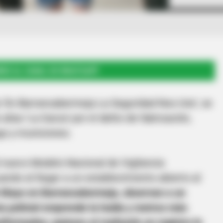
RSE AL CANAL DE WHATSAPP
 ‘En Barrancabermeja La Seguridad Nos Une’, se
alias ‘La Garza’ por el delito de fabricación,
go y municiones.
l nuevo Modelo Nacional de Vigilancia
ndo al llegar a un establecimiento abierto al
e Mayo en Barrancabermeja, observan a un
ia policial emprende la huida y metros más
iformados; quienes al realizarle un registro le