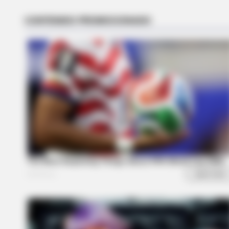
BRAINBERRIES
Hollywood's Inaccurate Portrayal o
Reality - Take a Look Inside!
BRAINBERRIES
15 Things You Do Everyday That Th