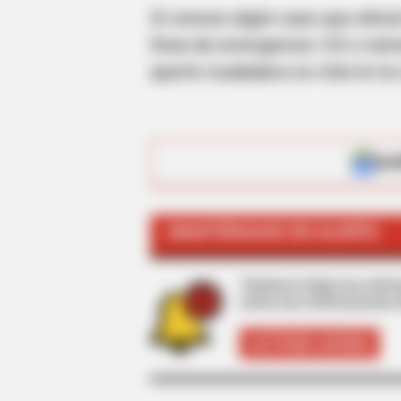
Si conoce algún caso que afecte
línea de emergencia 123 o núme
aporte ciudadano es vital en la
CTA LOVE
ALE
Why this ordinary drink is the secr
every day
MANTÉNGASE EN ALERTA
Tenemos todas las noticia
active las notificaciones 
ACTIVAR AHORA