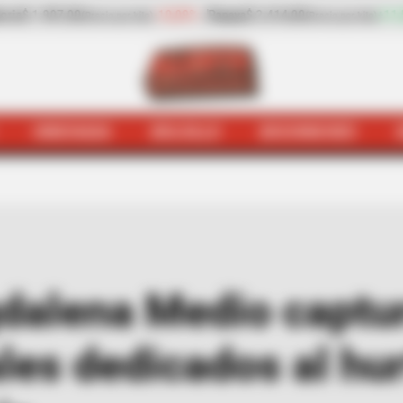
9%
Papaya
$ 2.414,00
+11,55%
plátano hartón verde
$ 2.669,
(Precio por kilo)
HINCHADA
BOLSILLO
BOCHINCHES
olicía del Magdalena Medio capturó a dos actores crim
gdalena Medio captu
les dedicados al hu