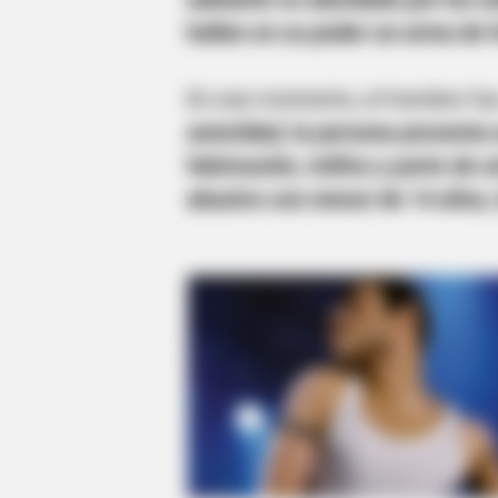
hallan en su poder un arma de 
En ese momento, el hombre fu
autoridad, la persona presenta 
fabricación, tráfico y porte de
abusivo con menor de 14 años, l