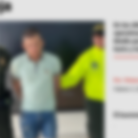
ja
En las ú
operativ
Medio pa
hurto y 
Por:
Vivian
Febrero 3,
Sumini
.