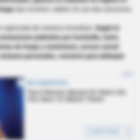
fuego
tipo revólver calibre 32 con dos cartuchos.
e capturado de manera inmediata.
Según la
anotaciones judiciales por homicidio, hurto,
 armas de fuego y municiones, acceso carnal
esiones personales, concierto para delinquir.