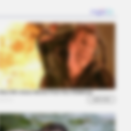
BERRIES
y Laughed At Her Curves—Now
's A Modeling Sensation
ings About FIFA World Cup 2026