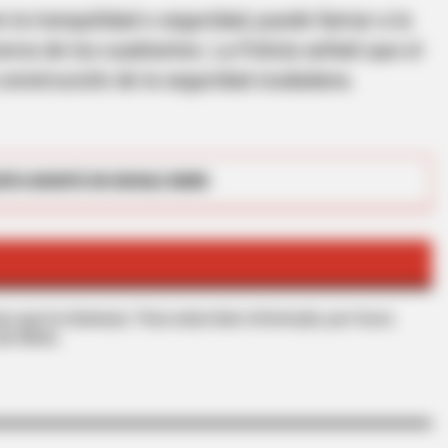
 la tranquilidad o seguridad, puede llamar a la
ros de los cuadrantes. La Policía señaló que el
 construcción de la seguridad ciudadana.
CTA FAVORITE
RTA BOGOTÁ EN GOOGLE NEWS
et to feeling your best
Why this ordinary drink i
every day
s que le interesan. Para estar bien informado, por favor,
de Alerta.