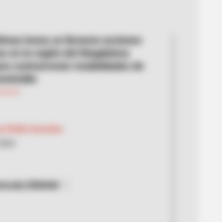
ltimas horas se llevaron acciones
as en la región del Magdalena
ra contrarrestar modalidades de
homicidio
a Pinilla González
 2024
strada DEMAM