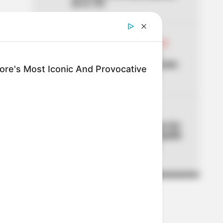
de la 153
04
ABELARDO DE LA ESPRIELLA
Don Luis, el vendedor de
panela, estuvo en la posesión
re's Most Iconic And Provocative
del presidente Abelardo
05
CORTES DE LUZ
¡Se dañó el fin de semana! Air-
e cortará la luz en Barranquilla
y Luruaco este sábado y
domingo