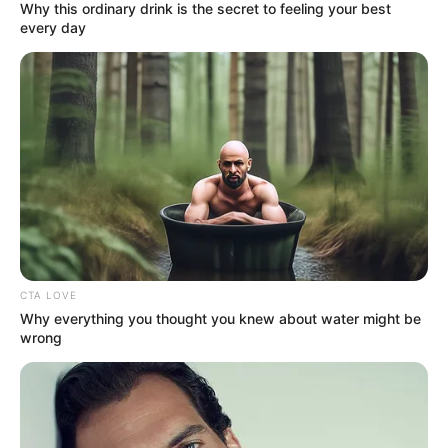
MANTÉNGASE EN ALERTA
Why this ordinary drink is the secret to feeling your best
every day
Tenemos todas las noticias que le
interesan. Para estar bien informado, por
favor, active las notificaciones de Alerta.
ACTIVAR AHORA
TEMAS DESTACADOS
CTA LOVE
Why everything you thought you knew about water might be
CIERRES VIALES EN BUCARAMANGA
wrong
TRANSVERSAL DEL CARARE
FLORIDABLANCA
LLUVIAS EN SANTANDER
CIERRES VIALES EN SANTANDER