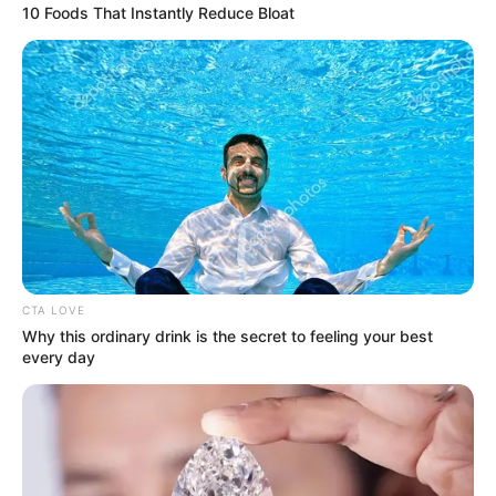
Una nueva infraestructura carcelaria
fue la que entregó
10 Foods That Instantly Reduce Bloat
este jueves el presidente de la República, Iván Duque, en
la cárcel de mediana y máxima seguridad Palogordo de
Girón.
Se trata de un pabellón que tiene capacidad para 750
internos,
el cual cuenta los avances tecnológicos como
cámaras de seguridad, además lavandería y aulas
virtuales, para capacitación, entre otros.
Lea También:
Disminuyó a la mitad producción de
bocadillo veleño por falta de agua en Santander
CTA LOVE
Why this ordinary drink is the secret to feeling your best
every day