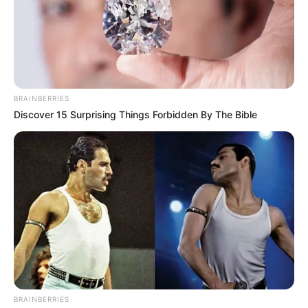
BRAINBERRIES
Discover 15 Surprising Things Forbidden By The Bible
La inversión se acerca a los $95.000 millones de pesos
que permitirá tener allí a los condenados, señaló el
mandatario.
Agregó que
es la primera vez en muchos años que se
está entregando nueva infraestructura carcelaria,
al
tiempo que confirmó que en el departamento de Nariño
se entregarán nuevas obras, para así “llevar tras las rejas
a quienes pretenden atentar contra la vida, bienes,
BRAINBERRIES
derechos y libertades”.