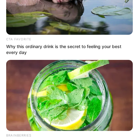
CTA FAVORITE
Why this ordinary drink is the secret to feeling your best
every day
Presidencia de la República - RCN Radio.
Por:
Nelson David Cipagauta Velandia
Febrero 5, 2021
COMPARTIR
UNIRSE AL CANAL DE WHATSAPP
BRAINBERRIES