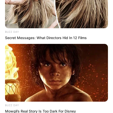
BUZZ DAY
Secret Messages: What Directors Hid In 12 Films
Tomada de Twitter
Por:
Julieth Paola Hernández Parra
Octubre 6, 2020
COMPARTIR
UNIRSE AL CANAL DE WHATSAPP
BUZZ DAY
Mowgli’s Real Story Is Too Dark For Disney