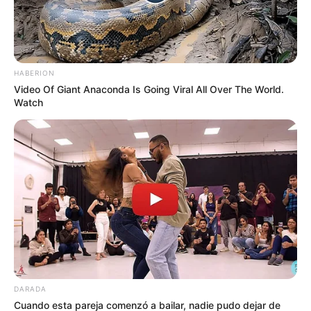
HABERION
Video Of Giant Anaconda Is Going Viral All Over The World.
Watch
“Previamente
se le ha hecho el llamado a los hinchas del
Atlético Bucaramanga y del Atlético Nacional pues de
que no asistan,
porque eso va a generar de alguna u otra
manera en algún momento enfrentamientos, se ha
DARADA
Cuando esta pareja comenzó a bailar, nadie pudo dejar de
presentado en otras ciudades donde han ido estos