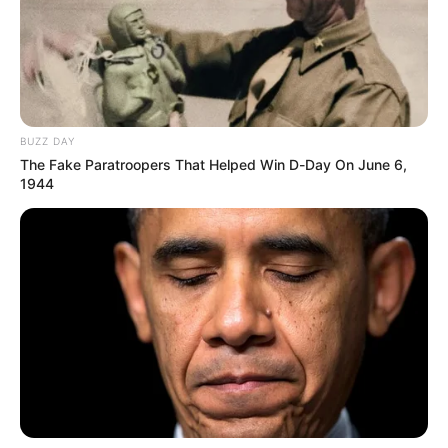
de anticipación se establecieron debido al caos vial que
generaron los hinchas del Atlético Nacional en horas de
la noche de este lunes en inmediaciones al Centro
Comercial el Cacique
, lugar donde se hospedan los
futbolistas de este equipo.
BUZZ DAY
COMPARTIR
The Fake Paratroopers That Helped Win D-Day On June 6,
1944
ALERTA BOGOTÁ EN GOOGLE NEWS
TEMAS RELACIONADOS
PARTIDO DE FÚTBOL
BUCARAMANGA
MANTÉNGASE EN ALERTA