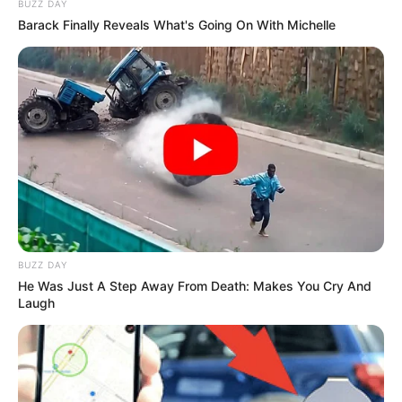
BUZZ DAY
Tenemos todas las noticias que le
Barack Finally Reveals What's Going On With Michelle
interesan. Para estar bien informado, por
favor, active las notificaciones de Alerta.
ACTIVAR AHORA
TEMAS DESTACADOS
CIERRES VIALES EN BUCARAMANGA
TRANSVERSAL DEL CARARE
BUZZ DAY
FLORIDABLANCA
LLUVIAS EN SANTANDER
He Was Just A Step Away From Death: Makes You Cry And
CIERRES VIALES EN SANTANDER
Laugh