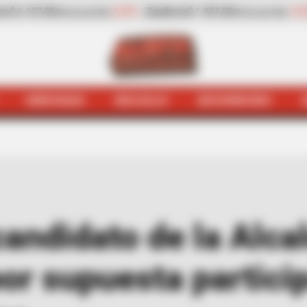
Zanahoria
$ 1.907,00
-10,09%
Papaya
$ 2.414,00
(Precio por kilo)
(Precio por kil
HINCHADA
BOLSILLO
BOCHINCHES
uran a precandidato de la Alcaldía de Bucaramanga por 
andidato de la Alca
r supuesta partici