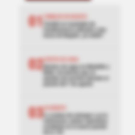
01
TEMBLOR EN BOGOTÁ
Tembló en municipio de
Cundinamarca ubicado a dos
horas de Bogotá: ¿lo sintió?
02
CORTES DE AGUA
Noches sin agua en Medellín y
Bello: los barrios que se
quedan sin servicio durante el
puente del 7 de agosto
03
ACCIDENTE
Lo acaban de entregar y ya lo
estrenaron: primer aparatoso
accidente en el nuevo puente
de la 153