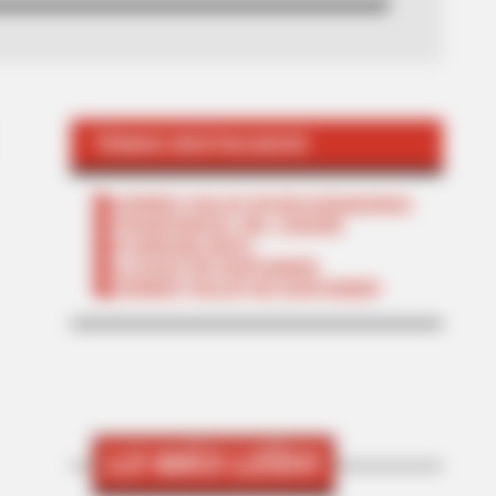
TEMAS DESTACADOS
CIERRES VIALES EN BUCARAMANGA
TRANSVERSAL DEL CARARE
FLORIDABLANCA
LLUVIAS EN SANTANDER
CIERRES VIALES EN SANTANDER
LO MÁS LEÍDO