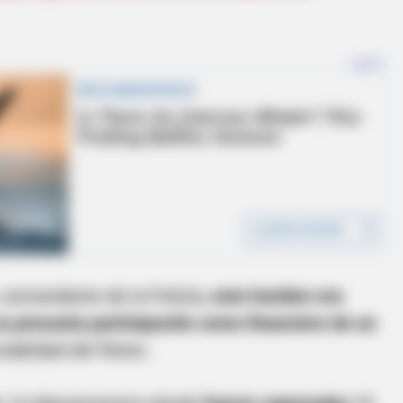
, comandante de la Policía,
este hombre era
su presunta participación como financiero de un
dalidad del fleteo.