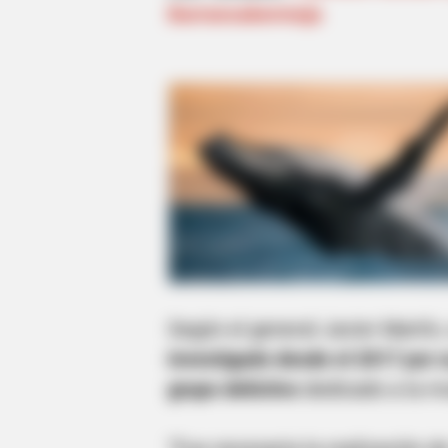
Barrancabermeja
Según el general Javier Martín
investigado desde el 2017 por 
grupo delictivo
dedicado a la mo