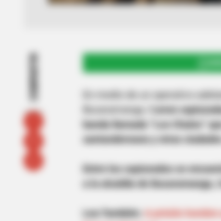
COMPARTIR
UNI
En medio de un operativo adela
Bucaramanga, fu
eron capturad
banda llamada “Los Chulos” que 
santandereana y otras ciudade
Entre los capturados se encuen
a la alcaldía de Bucaramanga, C
Lea También:
A prisión hombre 