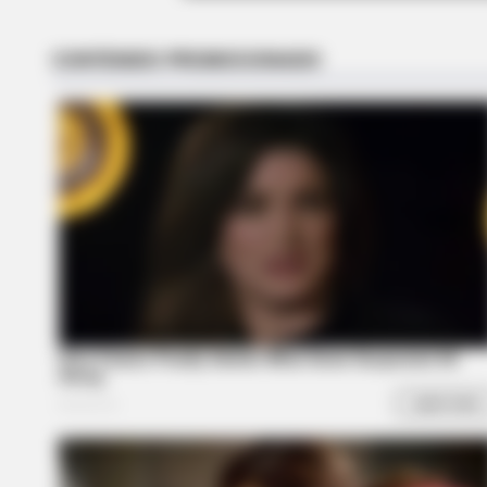
CTA FAVORITE
Why this ordinary drink is the secr
to feeling your best every day
BRAINBERRIES
She Gave Up A Normal Life To Act 