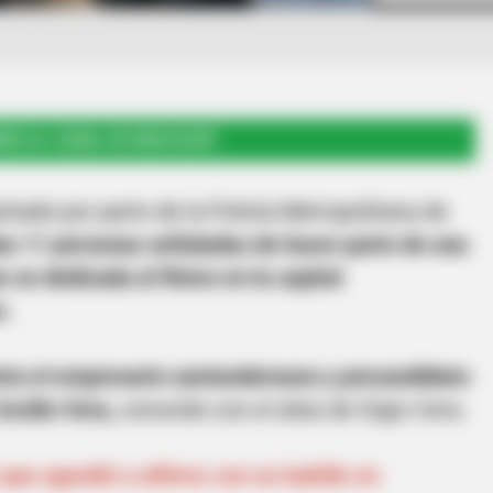
RSE AL CANAL DE WHATSAPP
ntado por parte de la Policía Metropolitana de
as 11 personas señaladas de hacer parte de una
se dedicada al fleteo en la capital
s.
tra el empresario santandereano y precandidato
ecilio Vera,
conocido con el alias de Gigio Vera.
que agredió a alférez con un ladrillo en