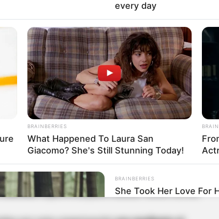
every day
de la seccional de la Fiscalía en Santander,
 organización cometió 8 hurtos
, entre los que se
eta transportadora de valores.
l cual en una avioneta de la empresa AeroGalán
 de despegar en el aeropuerto Acaritama de
s, procedieron a abordar esta nave,
sta avioneta y se recuperan 1.200 millones de
BRAINBERRIES
BRAIN
 pesos hurtados
” explicó el Director de la
ure
What Happened To Laura San
Fro
tander.
Giacomo? She's Still Stunning Today!
Actr
BRAINBERRIES
She Took Her Love For 
dalidad específica para realizar estos hurtos.