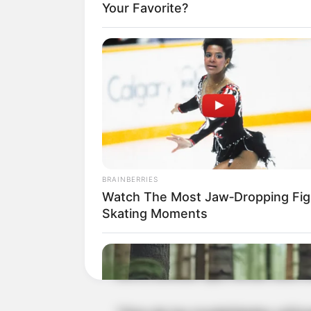
Your Favorite?
Frente a este tema e
l Director 
Oliden Riaño, aseguró que esta
encuentra el asalto a una avion
“El 31 de agosto del 2018 en e
cuando se encontraba al punto
Aguachica, t
res hombres armado
posteriormente es recuperada e
BRAINBERRIES
pesos de los 2 mil millones de
Watch The Most Jaw‑Dropping Fig
seccional de la Fiscalía en San
Skating Moments
Dio a conocer que tenían una mo