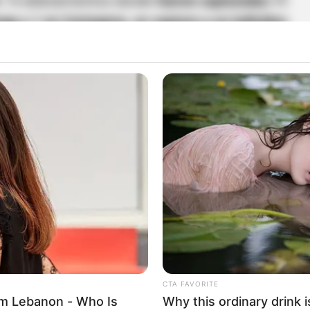
de 14 allanamientos donde
fueron capturadas 11
a y 1 en Cartagena, se captura a un individuo
o comerciante, quien se logra evidenciar por las
articipación especialmente de aporte financiero,
incuenciales” indicó el comandante de la Policía
.
los' sería la responsable de hurtos por cerca de
rentes residencias,
establecimientos
ferentes entidades bancarias del área
.
to caso de 'colado' de vacunación anticovid en
CTA FAVORITE
m Lebanon - Who Is
Why this ordinary drink i