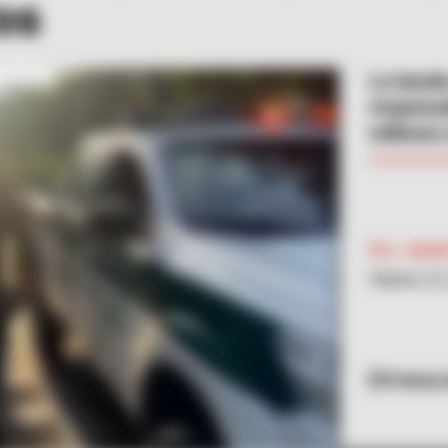
os
La banda 
responsa
millones
Por:
Julie
Febrero 22
Policía