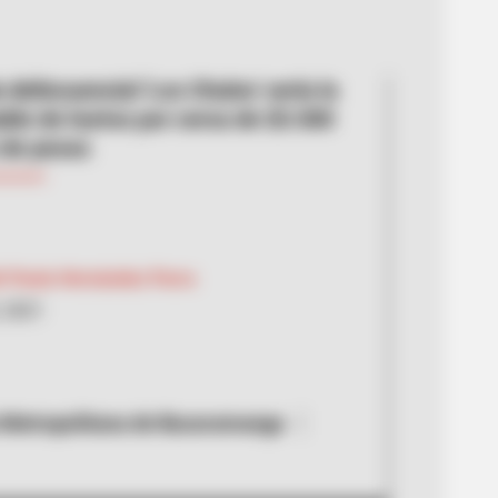
delincuencial 'Los Chulos' sería la
ble de hurtos por cerca de $3.500
 de pesos
th Paola Hernández Parra
, 2021
 Metropolitana de Bucaramanga