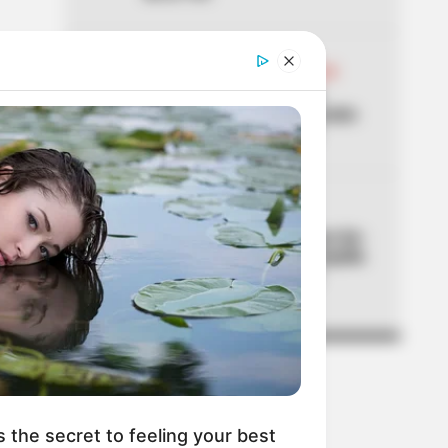
04
ABELARDO DE LA ESPRIELLA
Don Luis, el vendedor de
panela, estuvo en la posesión
del presidente Abelardo
05
CORTES DE LUZ
¡Se dañó el fin de semana! Air-
e cortará la luz en Barranquilla
y Luruaco este sábado y
domingo
s the secret to feeling your best