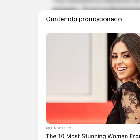
“Fue necesaria la realización 
personas, 10 acá en Bucaramang
Contenido promocionado
con el alias de Gigio
, reconocid
investigaciones que tenía una p
en algunos de estos hechos del
Metropolitana de Bucaramanga
La banda delincuencial 'Los Chu
$3.500 millones de pesos a dife
comerciales y ciudadanos en di
metropolitana de Bucaramanga
Lea También:
Investigan supues
BRAINBERRIES
Santander
The 10 Most Stunning Women Fro