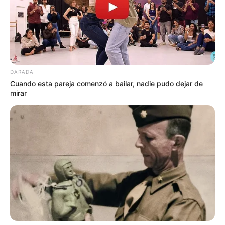
DARADA
Cuando esta pareja comenzó a bailar, nadie pudo dejar de
mirar
El proceso penal inició en el año 2012 cuando la Fiscalía
General vinculó formalmente a Efraín Fandiño Marín, Luis
Argemiro Velasco Ariza, Jairo Antonio Montero Fernández
y William Martínez por el delito de fraude procesal. Pese a
que en fallo de primera instancia fueron absueltos seis