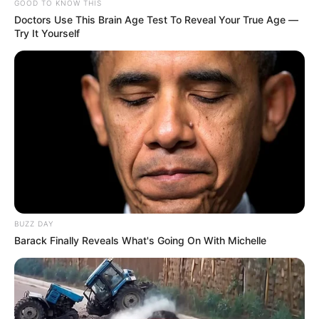
GOOD TO KNOW THIS
CAPTURAS
CORTE SUPREMA DE JUSTICIA
Doctors Use This Brain Age Test To Reveal Your True Age —
Try It Yourself
MANTÉNGASE EN ALERTA
Tenemos todas las noticias que le
interesan. Para estar bien informado, por
favor, active las notificaciones de Alerta.
ACTIVAR AHORA
BUZZ DAY
Barack Finally Reveals What's Going On With Michelle
TEMAS DESTACADOS
CIERRES VIALES EN BUCARAMANGA
TRANSVERSAL DEL CARARE
FLORIDABLANCA
LLUVIAS EN SANTANDER