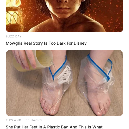
responsabilidad en el delito de fraude procesal.
BUZZ DAY
Mowgli’s Real Story Is Too Dark For Disney
Por:
Rafael Pérez Becerra
Noviembre 3, 2021
COMPARTIR
UNIRSE AL CANAL DE WHATSAPP
TIPS AND LIFE HACKS
She Put Her Feet In A Plastic Bag And This Is What