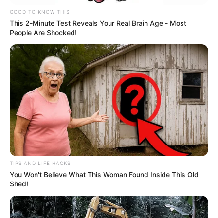
Lea También:
¡Abunda el pescado en Puerto Wilches!
GOOD TO KNOW THIS
Continúa la subienda de bocachico en el río Magdalena
This 2-Minute Test Reveals Your Real Brain Age - Most
People Are Shocked!
TIPS AND LIFE HACKS
You Won't Believe What This Woman Found Inside This Old
Shed!