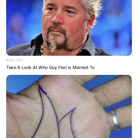
POLICÍA METROPOLITANA DE BUCARAMANGA
BUCARAMANGA
MANTÉNGASE EN ALERTA
Tenemos todas las noticias que le
interesan. Para estar bien informado, por
BUZZ DAY
favor, active las notificaciones de Alerta.
Take A Look At Who Guy Fieri Is Married To
ACTIVAR AHORA
TEMAS DESTACADOS
CIERRES VIALES EN BUCARAMANGA
TRANSVERSAL DEL CARARE