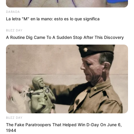
FLORIDABLANCA
LLUVIAS EN SANTANDER
CIERRES VIALES EN SANTANDER
DARADA
La letra "M" en la mano: esto es lo que significa
BUZZ DAY
A Routine Dig Came To A Sudden Stop After This Discovery
BUZZ DAY
The Fake Paratroopers That Helped Win D-Day On June 6,
1944