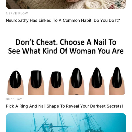
NERVE FLOW
Neuropathy Has Linked To A Common Habit. Do You Do It?
Suministrada por Policía Metropolitana de
Bucaramanga
BUZZ DAY
Policía fue agredido en medio de persecución de
Pick A Ring And Nail Shape To Reveal Your Darkest Secrets!
delincuentes en Bucaramanga
Por:
Estefanía Pedraza Bautista
Enero 8, 2023