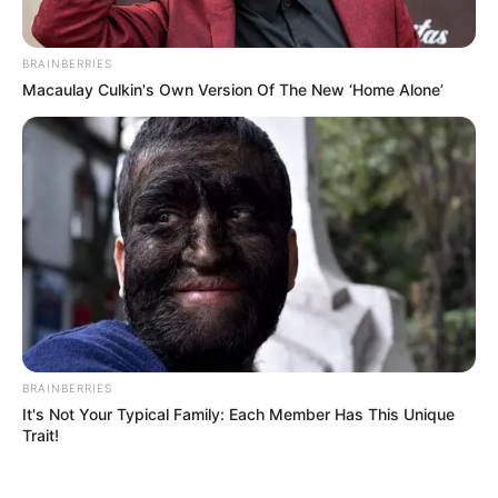
CIERRES VIALES EN BUCARAMANGA
TRANSVERSAL DEL CARARE
BRAINBERRIES
FLORIDABLANCA
LLUVIAS EN SANTANDER
Macaulay Culkin's Own Version Of The New ‘Home Alone’
CIERRES VIALES EN SANTANDER
BRAINBERRIES
It's Not Your Typical Family: Each Member Has This Unique
Trait!