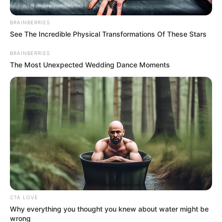
BRAINBERRIES
See The Incredible Physical Transformations Of These Stars
BRAINBERRIES
The Most Unexpected Wedding Dance Moments
Colprensa
Por:
Ingrid Liliana Jaimes Jaimes
Octubre 31, 2020
CTA LOVE
Why everything you thought you knew about water might be
COMPARTIR
wrong