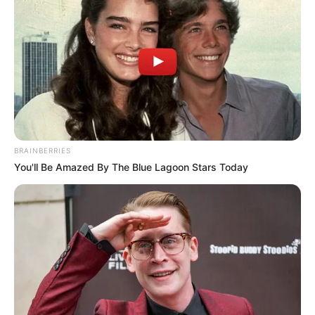
TEMAS RELACIONADOS
PIEDECUESTA
TOQUE DE QUEDA
LEY SECA
MANTÉNGASE EN ALERTA
BRAINBERRIES
Tenemos todas las noticias que le
You'll Be Amazed By The Blue Lagoon Stars Today
interesan. Para estar bien informado, por
favor, active las notificaciones de Alerta.
ACTIVAR AHORA
TEMAS DESTACADOS