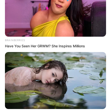
BRAINBERRIES
Have You Seen Her GRWM? She Inspires Millions
La funcionaria confirmó que
la Secretaría de Salud de
Floridablanca fue la que dio conocimiento del hecho
a la
Fiscalía, para que investigue lo pertinente frente a este
caso, en el que la enfermera hizo el procedimiento de