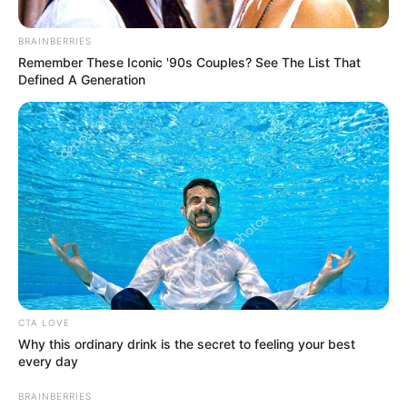
BRAINBERRIES
Remember These Iconic '90s Couples? See The List That
Defined A Generation
Alcaldía Floridablanca . RCN Radio.
Por:
Nelson David Cipagauta Velandia
Marzo 15, 2021
CTA LOVE
Why this ordinary drink is the secret to feeling your best
every day
BRAINBERRIES