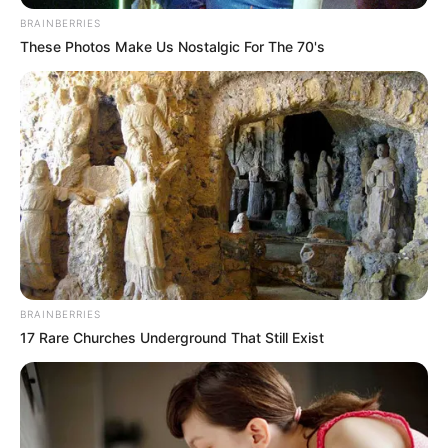
BRAINBERRIES
These Photos Make Us Nostalgic For The 70's
TEMAS RELACIONADOS
FISCALÍA GENERAL DE LA NACIÓN
FLORIDABLANCA
MANTÉNGASE EN ALERTA
Tenemos todas las noticias que le
interesan. Para estar bien informado, por
favor, active las notificaciones de Alerta.
BRAINBERRIES
17 Rare Churches Underground That Still Exist
ACTIVAR AHORA