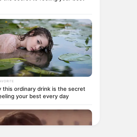
AVORITE
this ordinary drink is the secret
eeling your best every day