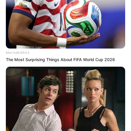
UNIRSE AL CANAL DE WHATSAPP
Un joven de 21 años, identificado como
Jhon Villegas,
murió tras ser arrollado por una volqueta en el barrio
Ramaral de Barrancabermeja.
BRAINBERRIES
Al parecer, el sospechoso se había fugado en una
The Most Surprising Things About FIFA World Cup 2026
motocicleta tras hurtar un dinero a un ciudadano.
“Recibimos un llamado sobre un hurto,
modalidad atraco,
donde un sujeto intimidó con arma traumática a un
ciudadano y lo despoja de 150.000 pesos y un celular
, de
manera inmediata emprende la huida”, informó el mayor
Carlos Ardila, comandante del Distrito Uno de la Policía
del Magdalena Medio.