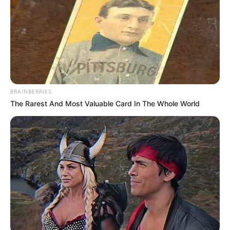
empieza la persecución, el joven omite la señal de pare,
es arrollado por la volqueta y fallece en el lugar”.
Es de destacar que debido a que los restos quedaron
irreconocibles,
la Policía informó que el cuerpo del
hombre fue llevado a Medicina Legal para su
identificación.
BRAINBERRIES
COMPARTIR
The Rarest And Most Valuable Card In The Whole World
ALERTA BOGOTÁ EN GOOGLE NEWS
TEMAS RELACIONADOS
DELINCUENCIA
POLICÍA DEL MAGDALENA MEDIO EN
BARRANCABERMEJA