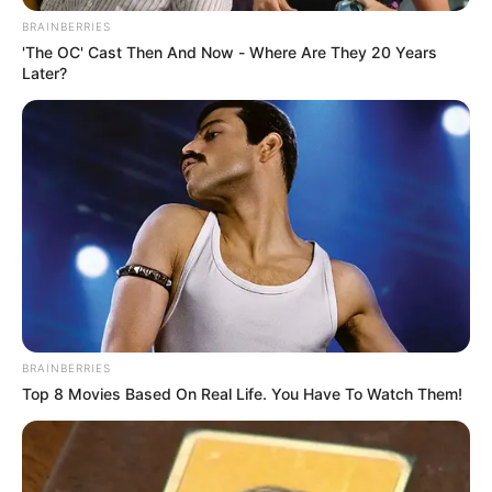
BRAINBERRIES
'The OC' Cast Then And Now - Where Are They 20 Years
Later?
BRAINBERRIES
Top 8 Movies Based On Real Life. You Have To Watch Them!
Lea También:
En Santander disminuyó en un 77% el
número de fallecidos por covid-19 en lo que va del año
Y agregó que “la patrulla del cuadrante estaba cerca y