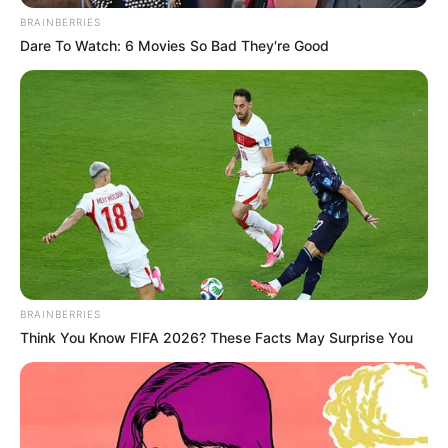
BRAINBERRIES
MANTÉNGASE EN ALERTA
Dare To Watch: 6 Movies So Bad They're Good
Tenemos todas las noticias que le
interesan. Para estar bien informado, por
favor, active las notificaciones de Alerta.
ACTIVAR AHORA
TEMAS DESTACADOS
BRAINBERRIES
Think You Know FIFA 2026? These Facts May Surprise You
CIERRES VIALES EN BUCARAMANGA
TRANSVERSAL DEL CARARE
FLORIDABLANCA
LLUVIAS EN SANTANDER
CIERRES VIALES EN SANTANDER