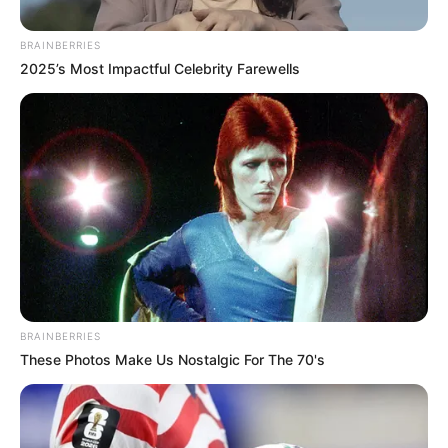
BRAINBERRIES
2025’s Most Impactful Celebrity Farewells
Captura de pantalla
presunto ladrón muerto
Por:
Vanesa Peralta
BRAINBERRIES
Enero 13, 2022
These Photos Make Us Nostalgic For The 70's
COMPARTIR