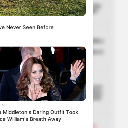
Tembló en municipio de
Cundinamarca ubicado a dos
horas de Bogotá: ¿lo sintió?
ve Never Seen Before
02
CORTES DE AGUA
Noches sin agua en Medellín y
Bello: los barrios que se
quedan sin servicio durante el
puente del 7 de agosto
03
ACCIDENTE
Lo acaban de entregar y ya lo
estrenaron: primer aparatoso
accidente en el nuevo puente
de la 153
DAY
e Middleton's Daring Outfit Took
nce William's Breath Away
ABELARDO DE LA ESPRIELLA