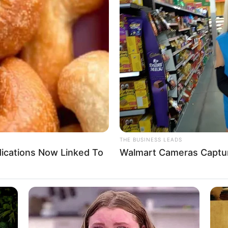
Antes de
las medi
Por:
Nelso
Septiembre
THE BUSINESS LEADS
dications Now Linked To
Walmart Cameras Captur
RCN Ra