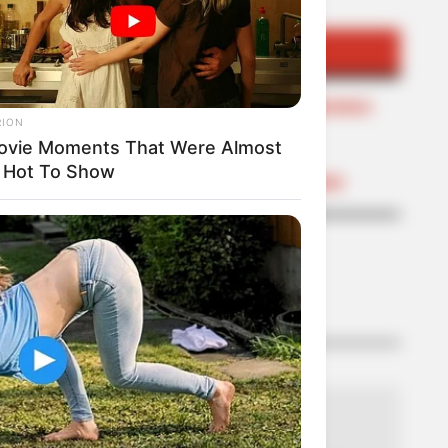
TEMAS DESTACADOS
CIERRES VIALES EN BUCARAMANGA
RION
TRANSVERSAL DEL CARARE
FLORIDABLANCA
ovie Moments That Were Almost
LLUVIAS EN SANTANDER
 Hot To Show
CIERRES VIALES EN SANTANDER
LO MÁS LEÍDO
01
TEMBLOR EN BOGOTÁ