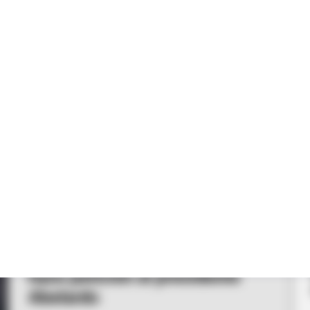
PLANADAS
Terror en el Tolima: atacan una
base militar y la gobernadora
hace petición al presidente
Abelardo