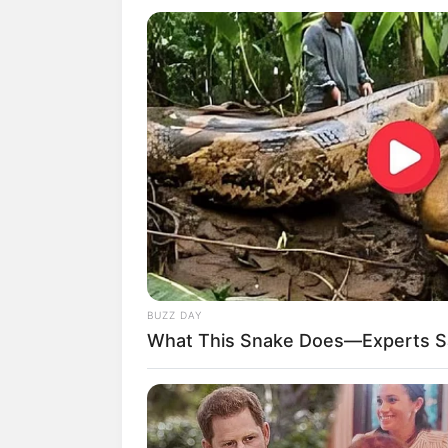
“Dónde sí debemos centrarnos 
como se presentan desórdenes,
personas no cumplen con el to
Consulte además:
Paola Jara e
sus hijastros
Expresó que se hará una evalu
BUZZ DAY
desde el 1 de septiembre en el 
What This Snake Does—Experts Sa
modificación.
El gobernador Aguilar destacó l