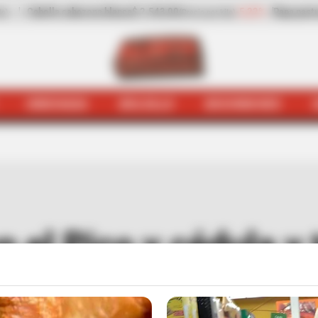
lanca
$ 2.543,00
-5,22%
Papa pastusa
$ 1.959,50
(Precio por kilo)
(Precio por kilo
HINCHADA
BOLSILLO
BOCHINCHES
amanga
Judiciales
¿Qué pasará con el Pico y cédula y to
 el Pico y cédula y