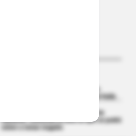
GARZÓN - HUILA
Cayeron los delincuentes que tenían
azotada con atracos la Ruta 45 en el Huila
RESTRICCIÓN PARRILLERO IBAGUÉ
Ley seca en Ibagué por la posesión de
Abelardo: confirman la hora en que se podrá
volver a tomar traguito