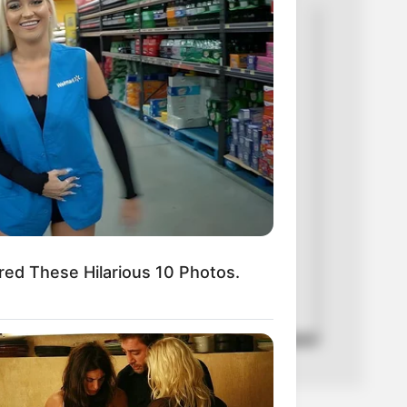
 mitad de septiembre se evaluarán
das, señaló el Gobernador.
n David Cipagauta Velandia
 9, 2020
ed These Hilarious 10 Photos.
dio.