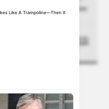
04
Don Luis, el vendedor de
panela, estuvo en la posesión
kes Like A Trampoline—Then It
del presidente Abelardo
05
CORTES DE LUZ
¡Se dañó el fin de semana! Air-
e cortará la luz en Barranquilla
y Luruaco este sábado y
domingo