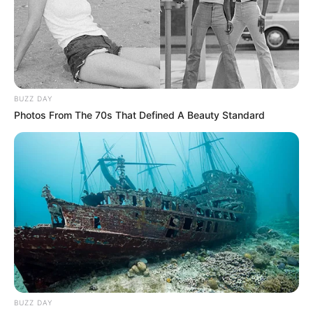
ALERTA BOGOTÁ EN GOOGLE NEWS
TEMAS RELACIONADOS
BUZZ DAY
Photos From The 70s That Defined A Beauty Standard
PROCURADURÍA
UIS
BUCARAMANGA
MANTÉNGASE EN ALERTA
Tenemos todas las noticias que le
interesan. Para estar bien informado, por
favor, active las notificaciones de Alerta.
ACTIVAR AHORA
BUZZ DAY