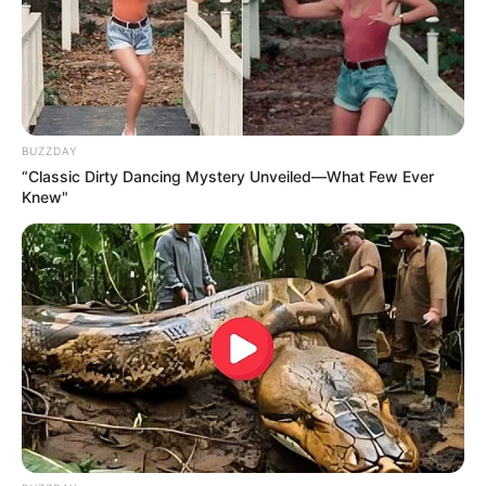
BUZZDAY
“Classic Dirty Dancing Mystery Unveiled—What Few Ever
Knew"