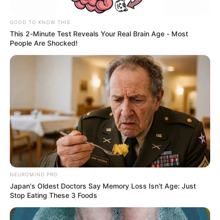
GOOD TO KNOW THIS
This 2-Minute Test Reveals Your Real Brain Age - Most
People Are Shocked!
Gobernación de Santander
Elección del rector de la Uis había sido recusada por un
egresado de la institución
Por:
Edna Catalina Porras Pico
NEUROMIND PRO
Mayo 8, 2025
Japan's Oldest Doctors Say Memory Loss Isn't Age: Just
Stop Eating These 3 Foods