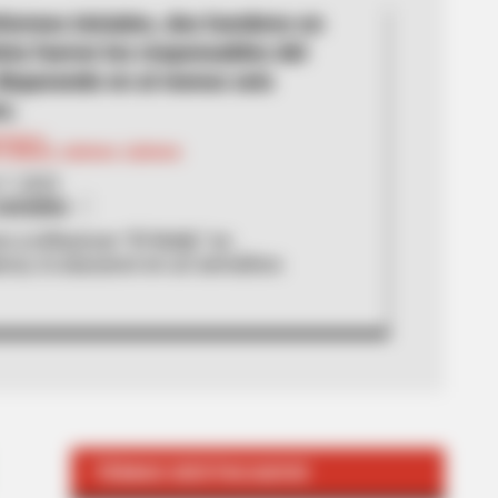
formes iniciales, dos hombres en
eta fueron los responsables del
disparando en al menos seis
s.
 Liliana Jaimes Jaimes
7, 2025
ociales
 a influencer “El Wally” en
anca, lo atacaron en un semáforo
TEMAS DESTACADOS