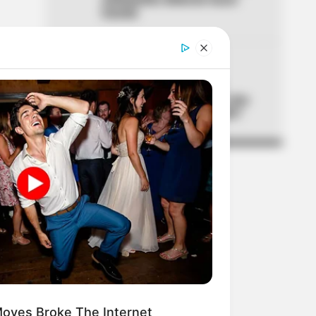
trámite
05
TEMBLOR EN BOGOTÁ
Tembló en municipio de
Cundinamarca ubicado a dos
horas de Bogotá: ¿lo sintió?
oves Broke The Internet