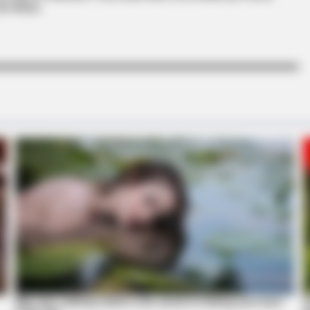
de Alerta.
BRAINBERRIES
BRAIN
s
10 Foods That Instantly Reduce Bloat
She
Mod
BRAINBERRIES