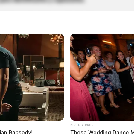
 indica que la víctima se desplazaba con su
eta hacia el establecimiento comercial,
es interceptado por
dos personas a bordo de
gro, donde el parrillero sin mediar palabra lo
fuego.
 la comunidad de seguidores que
lo
s digitales.
 las cámaras de seguridad de la zona para
erpetradores.
BRAINBERRIES
ian Rapsody!
These Wedding Dance M