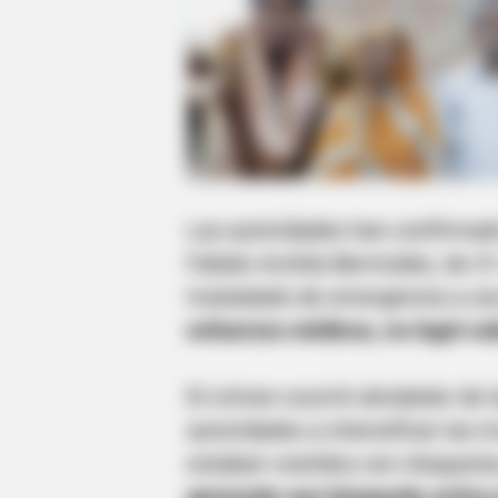
Las autoridades han confirmado
Fabián Archila Bermúdez, de 31 
trasladado de emergencia a una
esfuerzos médicos, no logró sobr
El crimen ocurrió alrededor de l
autoridades a intensificar las i
estaban vestidos con chaqueta
generado una búsqueda activa pa