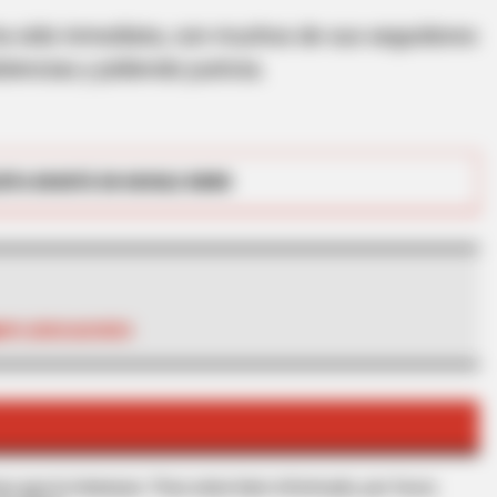
ha sido inmediata, con muchos de sus seguidores
encias y pidiendo justicia.
RTA BOGOTÁ EN GOOGLE NEWS
BRAINBERRIES
tely Preventable — Find
Critics Were Impressed
Kelly
INFLUENCIADORES
s que le interesan. Para estar bien informado, por favor,