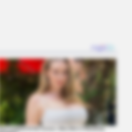
BERRIES
 Spent A Fortune To Look Like A
ern-Day Barbie