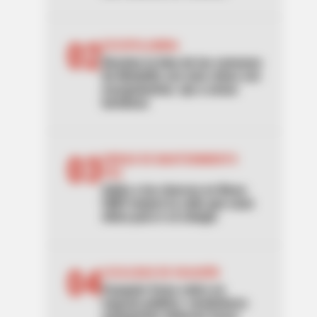
02
ESCOPOLAMINA
Revelan la lista de las comunas
de Medellín con más robos con
escopolamina: ojo a zonas
turísticas
03
UNIDAD DE MANTENIMIENTO
VIAL
Adiós a los charcos en Bosa:
UMV mejoró la calle que usan
niños para ir al colegio
04
LOCALIDAD DE USAQUÉN
Usaquén frena cobro en
espacio público: vendedores
ambulantes deberán hacer