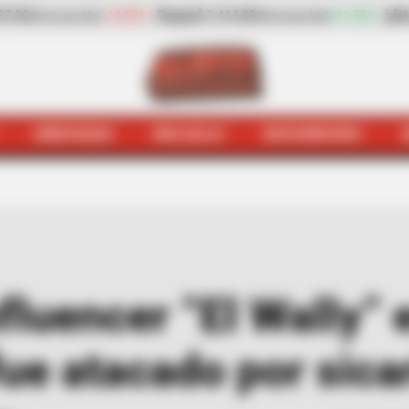
$ 2.414,00
+11,55%
plátano hartón verde
$ 2.669,00
(Precio por kilo)
(Precio por
HINCHADA
BOLSILLO
BOCHINCHES
a
Judiciales
Asesinaron a influencer “El Wally” en Florid
fluencer “El Wally” 
fue atacado por sica