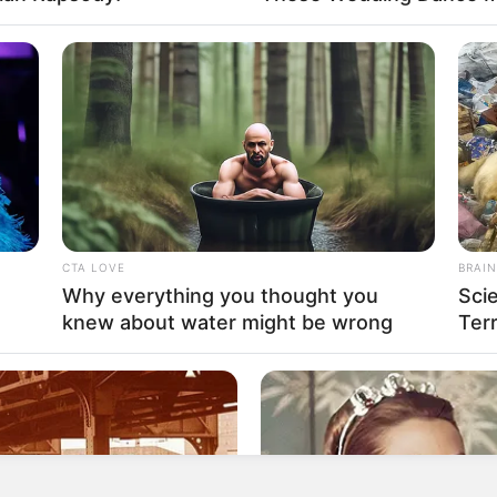
Secretaría de Tránsito de Girón? Hablaron el
ovilidad de Tránsito
en una figura popular en redes sociales, donde
 y de entretenimiento. Su estilo único y
gran cantidad de seguidores,
quienes ahora
 su indignación ante la violencia que ha cobrado
CTA LOVE
BRAIN
Why everything you thought you
Sci
knew about water might be wrong
Terr
blema mayor en Bucaramanga y el área
a violencia y el crimen organizado. La
ersas comunidades,
y la muerte de un influencer
 de la vida en un entorno donde la violencia se