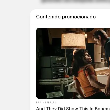
Una versión preliminar del caso
Contenido promocionado
pareja sentimental en motocicl
momentos en el que la víctima 
una motocicleta XTZ de color ne
agrede accionando un arma de 
Este hecho ha conmocionado a
acompañaban en sus plataforma
La policía local está revisando
obtener más pistas sobre los p
BRAINBERRIES
And They Did Show This In Bohem