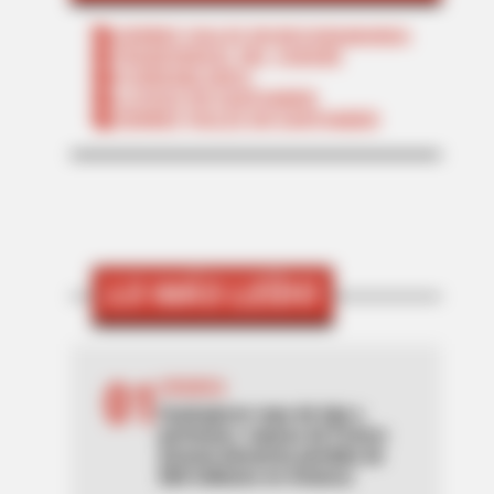
CIERRES VIALES EN BUCARAMANGA
TRANSVERSAL DEL CARARE
FLORIDABLANCA
LLUVIAS EN SANTANDER
CIERRES VIALES EN SANTANDER
LO MÁS LEÍDO
01
AVIANCA
Sustrajeron ropa de lujo y
perfumes: esposa de Franco
Armani denuncia pérdida de
$60 millones en Avianca