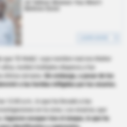
 que "El Wally", cuyo nombre real era Walter
años, recibió múltiples disparos y fue
 clínica cercana.
Sin embargo, a pesar de los
evivir a las heridas infligidas por los sicarios.
as 12:00 a.m., lo que ha llevado a las
nvestigaciones en la zona. Los sicarios, que
s,
lograron escapar tras el ataque, lo que ha
ra identificarlos y capturarlos.