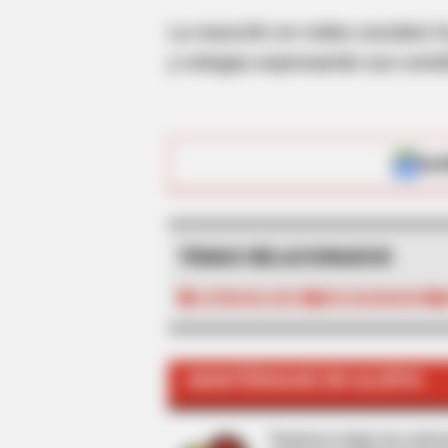
La reacción en redes sociales 
y colegas expresando sus condol
ALE
BRAINBERRIES
10 Epic Failures That Were Comple
Out
TEMAS RELACIONADOS
FLORIDABLANCA
BUCARAMANGA
MANTÉNGASE EN ALERTA
Tenemos todas las noticia