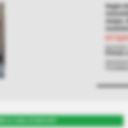
Según in
motocicl
ataque, 
ocasione
Por:
Ingrid
Noviembre 
Redes s
Asesinaron
Floridabl
RSE AL CANAL DE WHATSAPP