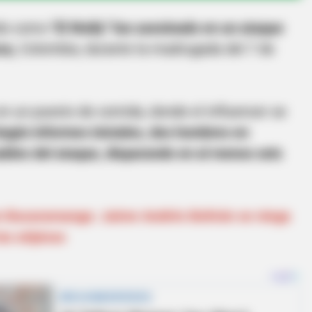
ido como
"El Wally" fue asesinado en un ataque
ca,
Colombia, durante la madrugada del 7 de
en un puesto de comida, donde el influencer se
egún informes iniciales, dos hombres en
ables del ataque, disparando en al menos seis
en Bucaramanga: Jaime Andrés Beltrán se niega
as atípicas