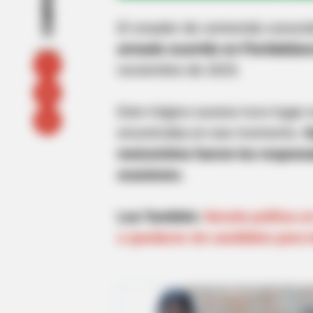
COMPARTIR
El creador de contenido conoc
armado ocurrido en Floridablan
noviembre de 2025.
Este trágico suceso tuvo lugar 
encontraba en ese momento.
S
motocicleta fueron los respons
ocasiones.
Lea También:
Novela política 
a quedarse sin candidato para l