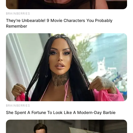
BRAINBERRIES
They're Unbearable! 9 Movie Characters You Probably
Remember
Policía Nacional
En Cimitarra, Santander, la Policía Nacional capturó a un
hombre requerido por feminicidio en Tolima. El procesado
habría huido durante siete años hasta ser ubicado por la
SIJIN.
BRAINBERRIES
She Spent A Fortune To Look Like A Modern-Day Barbie
Por:
Edna Catalina Porras Pico
Mayo 1, 2026