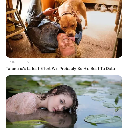
El procedimiento de captura fue adelantado por
uniformados de la
Seccional de Investigación Criminal
(SIJIN)
, quienes, mediante labores de inteligencia y
seguimiento, lo ubicaron en el barrio Centro de Cimitarra,
donde permanecía oculto.
Según la Policía, este resultado operativo es producto del
trabajo investigativo sostenido. “Este resultado
BRAINBERRIES
demuestra la persistencia de nuestras capacidades
Tarantino’s Latest Effort Will Probably Be His Best To Date
investigativas para llevar ante la justicia a quienes
cometen delitos graves contra la vida y la integridad de
las mujeres. No hay lugar para la impunidad, y
continuaremos trabajando de manera articulada para
garantizar verdad, justicia y reparación”, dijo el coronel
Néstor Rodrigo Arévalo Montenegro, comandante del
Departamento de Policía Santander.