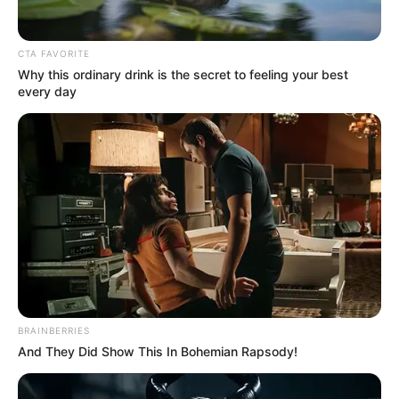
LEA TAMBIÉN
Tiroteo en San Gil: mujer resultó
CTA FAVORITE
herida tras ataque armado dentro
Why this ordinary drink is the secret to feeling your best
every day
de una vivienda
El capturado fue dejado a disposición de la autoridad
competente para que responda por los delitos que se le
atribuyen.
La Policía reiteró el compromiso de combatir de manera
frontal los delitos que atentan contra la vida y la
integridad de mujeres, niños, niñas y adolescentes.
"La Policía Nacional sigue trabajando para garantizar que
BRAINBERRIES
ningún homicida ni persona que genere hechos de
And They Did Show This In Bohemian Rapsody!
violencia contra nuestros niños, niñas, adolescentes y
mujeres permanezca en libertad".