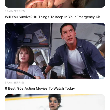
BRAINBERRIES
Will You Survive? 10 Things To Keep In Your Emergency Kit
Alerta Tolima
El presunto agresor se recupera en un centro asistencial
BRAINBERRIES
Por:
Nelson David Cipagauta Velandia
6 Best '90s Action Movies To Watch Today
Mayo 26, 2025