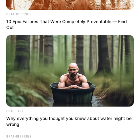
BRAINBERRIES
10 Epic Failures That Were Completely Preventable — Find
Out
CTA LOVE
Why everything you thought you knew about water might be
wrong
BRAINBERRIES