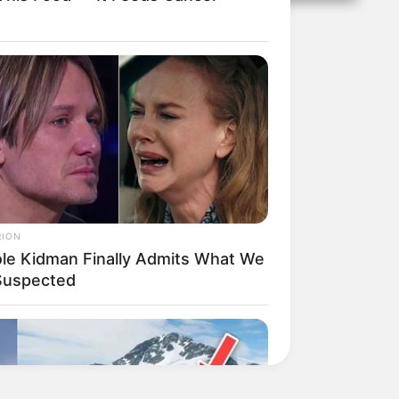
RION
ole Kidman Finally Admits What We
 Suspected