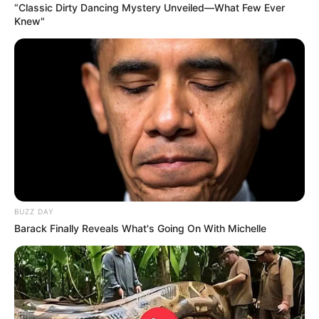
“Classic Dirty Dancing Mystery Unveiled—What Few Ever
Knew"
Le puede interesar:
En Bucaramanga rindieron homenaje
a operaria de la Emab, quien defendió a otra mujer que
estaba siendo agredida en el Parque de Las Cigarras
Cuestionamientos
Esta decisión, que ha sido
criticada por usuarios en
redes sociales
, se dio tras finalizar el
Consejo de
Gobierno
, desarrollado durante la jornada del martes 4 de
noviembre.
BUZZ DAY
Barack Finally Reveals What's Going On With Michelle
En su momento, al
alcalde designado Eduard Sánchez
se
le cuestionó por pedir la renuncia del
secretario del
Interior municipal, Gildardo Rayo
, quien incluso en su
carta de renuncia afirmó dejar el cargo “
por orden del
Gobernador de Santander
”, dejando ver que, al parecer,
las decisiones de la Alcaldía las estaría tomando el