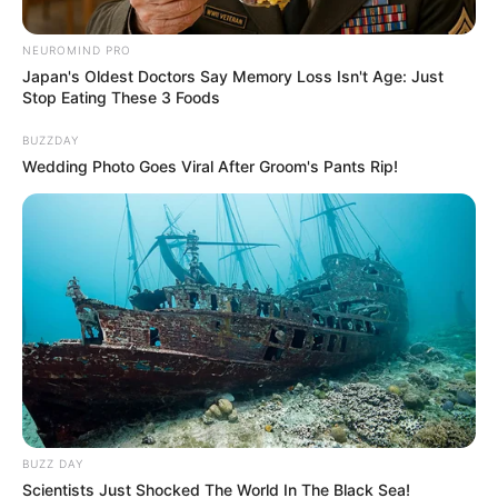
NEUROMIND PRO
Japan's Oldest Doctors Say Memory Loss Isn't Age: Just
Stop Eating These 3 Foods
BUZZDAY
Wedding Photo Goes Viral After Groom's Pants Rip!
Alcaldía de Bucaramanga
Instalaciones Administración Municipal.
Por:
Juan David Quijano Castillo
Noviembre 5, 2025
BUZZ DAY
Scientists Just Shocked The World In The Black Sea!