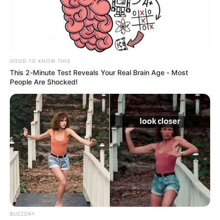
resultados frente al Plan de Desarrollo y tomar
decisiones inmediatas para fortalecer la gestión
”,
informó la administración municipal bumanguesa.
GOOD TO KNOW THIS
This 2-Minute Test Reveals Your Real Brain Age - Most
People Are Shocked!
BUZZDAY