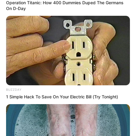
Operation Titanic: How 400 Dummies Duped The Germans
On D-Day
Lea aquí:
Contraloría de Bucaramanga confirmó hallazgo
fiscal por $2.000 millones, los recursos debían ser para la
remodelación de 3 colegios
Nuevo gabinete
Debido a que se solicitó la
renuncia de todo el gabinete
,
inminentemente deberán
generarse cambios
importantes en la Alcaldía
, pues habrá una gran cantidad
de
funcionarios nuevos
que llegarán al cargo solo por
poco más de un mes, pues al igual que el alcalde
BUZZDAY
encargado, una vez se desarrollen las elecciones atípicas,
1 Simple Hack To Save On Your Electric Bill (Try Tonight)
podrían salir.
“
En las próximas horas se anunciarán ajustes en el
equipo. Esta administración trabaja con una regla
sencilla: cumplirle a la ciudadanía. Bucaramanga
avanza segura
”, añadió la administración.