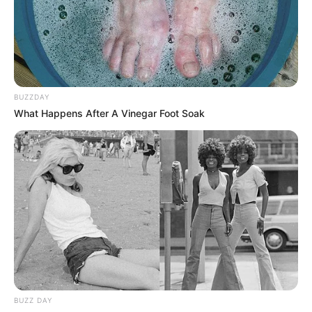
COMPARTIR
ALERTA BOGOTÁ EN GOOGLE NEWS
BUZZDAY
What Happens After A Vinegar Foot Soak
TEMAS RELACIONADOS
NOTICIAS BUCARAMANGA
ALCALDÍA DE BUCARAMANGA
BUCARAMANGA
MANTÉNGASE EN ALERTA
Tenemos todas las noticias que le
interesan. Para estar bien informado, por
favor, active las notificaciones de Alerta.
BUZZ DAY