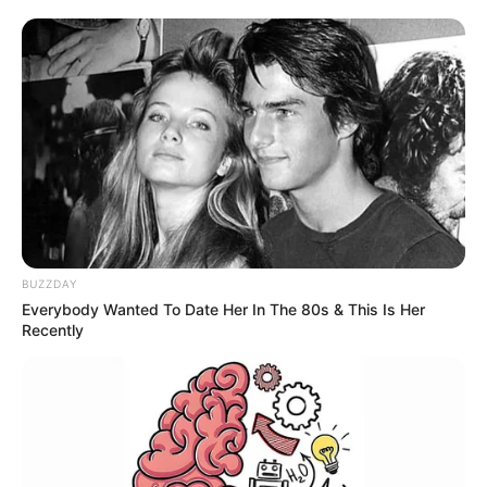
COMPARTIR
UNIRSE AL CANAL DE WHATSAPP
El alcalde encargado de Bucaramanga, Javier Augusto
Sarmiento Olarte
, quien llegó a ocupar este cargo hace
solo algunas semanas,
solicitó la carta de renuncia a
todos los secretarios de la administración municipal.
La decisión
, al parecer, la habría tomado al
percatarse de
algunas anomalías e inconsistencias
en las secretarías y
BUZZDAY
por ese motivo estaría buscando que en los alrededor de
Everybody Wanted To Date Her In The 80s & This Is Her
40 días que le quedan de mandato
(hasta el 14 de
Recently
diciembre, día de las elecciones atípicas),
tener un
gabinete reorganizado
, para garantizar
transparencia y
eficiencia
durante su administración transitoria en la
capital santandereana.
“
El alcalde de Bucaramanga solicitó renuncias
protocolarias a su gabinete. El objetivo es claro: evaluar