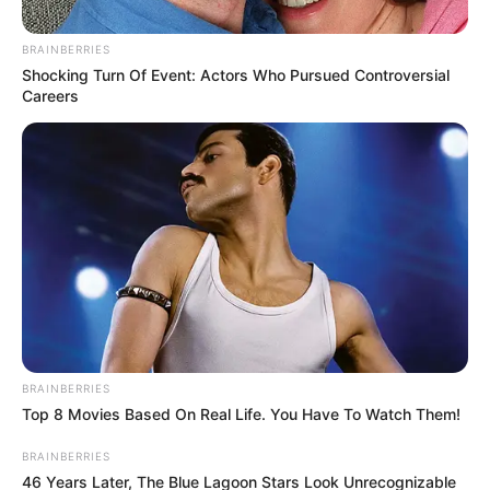
BRAINBERRIES
Shocking Turn Of Event: Actors Who Pursued Controversial
Careers
Suministrada
Plan tortuga de taxistas en Bucaramanga
Por:
Juan David Quijano Castillo
Enero 8, 2026
BRAINBERRIES
Top 8 Movies Based On Real Life. You Have To Watch Them!
COMPARTIR
BRAINBERRIES
46 Years Later, The Blue Lagoon Stars Look Unrecognizable