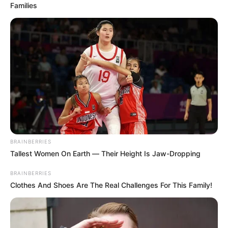
Families
Le puede interesar:
¿Qué va a pasar con el alumbrado
público en Piedecuesta? Congresista Cristian Avendaño
denuncia irregularidades
BRAINBERRIES
Varios
concejales de Bucaramanga
están
apoyando
los
Tallest Women On Earth — Their Height Is Jaw-Dropping
requerimientos de los taxistas
, e incluso se confirmó por
parte del
líder gremial
, que algunos
concejales
se
BRAINBERRIES
comprometieron a solicitar la
revisión del estudio
Clothes And Shoes Are The Real Challenges For This Family!
técnico
, con la presencia de
entidades
como la
Fiscalía
,
la
Procuraduría
, la
Defensoría
y la
Personería
, con el fin
de
garantizar
que el
proceso
se lleve a cabo con el
cumplimiento
de todos los
requerimientos
, y que se