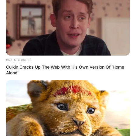
Consecuencia de ello,
aproximadamente 70.000
estudiantes de las instituciones educativas oficiales en
Bucaramanga no asistirán a clases este lunes.
Sin
embargo, se espera que regresen a la normalidad el
martes 9 de septiembre, cuando se reanuden las
actividades académicas.
La funcionaria municipal recordó que esta no es la
primera jornada de bienestar; a principios de año, se
BRAINBERRIES
realizó un primer encuentro con todos los docentes y
Culkin Cracks Up The Web With His Own Version Of ‘Home
directivos, con el objetivo de darles la bienvenida y
Alone’
fomentar un ambiente positivo en el aula.
Este tipo de iniciativas son fundamentales para el
desarrollo profesional de los maestros, ya que buscan
ofrecerles herramientas y motivación que impacten
positivamente en su labor educativa.
Lea También:
Tragedia en Santander: cinco personas
murieron tras ser arrastradas por la creciente de una