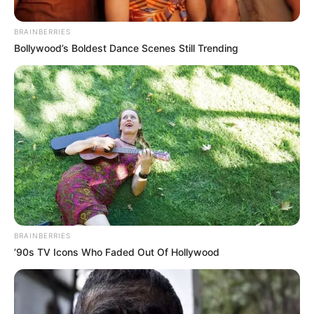
BRAINBERRIES
Bollywood’s Boldest Dance Scenes Still Trending
Archivo
inicio de clases referencia
BRAINBERRIES
Por:
Ingrid Liliana Jaimes Jaimes
’90s TV Icons Who Faded Out Of Hollywood
Septiembre 8, 2025