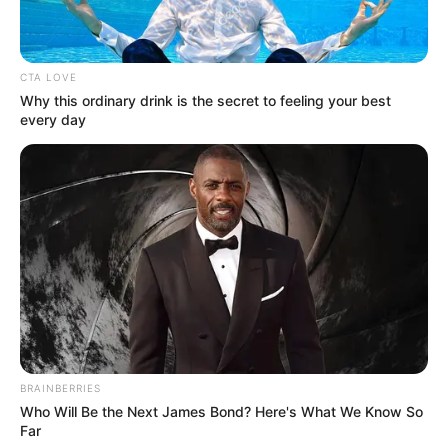
TEMAS DESTACADOS
CTA LOVE
Why this ordinary drink is the secret to feeling your best
CIERRES VIALES EN BUCARAMANGA
every day
TRANSVERSAL DEL CARARE
FLORIDABLANCA
LLUVIAS EN SANTANDER
CIERRES VIALES EN SANTANDER
BRAINBERRIES
Who Will Be the Next James Bond? Here's What We Know So
Far