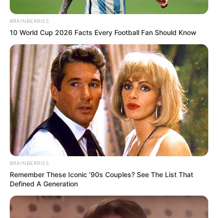
BRAINBERRIES
10 World Cup 2026 Facts Every Football Fan Should Know
BRAINBERRIES
Remember These Iconic '90s Couples? See The List That
Defined A Generation
Lea También:
Una persona murió en Floridablanca
luego que una camioneta embistiera varias motocicletas