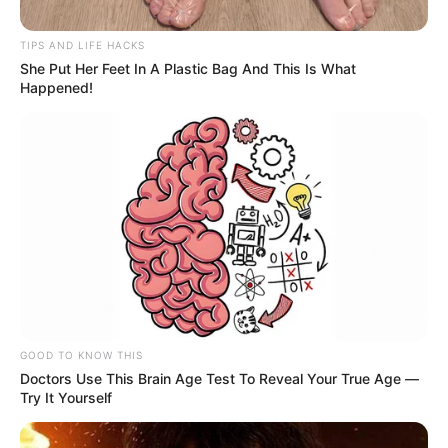
TIPS AND LIFE HACKS
She Put Her Feet In A Plastic Bag And This Is What
Happened!
UIS
Campus Universidad Industrial de Santander
GOOD TO KNOW THIS
Por:
Nelson David Cipagauta Velandia
Doctors Use This Brain Age Test To Reveal Your True Age —
Julio 13, 2025
Try It Yourself