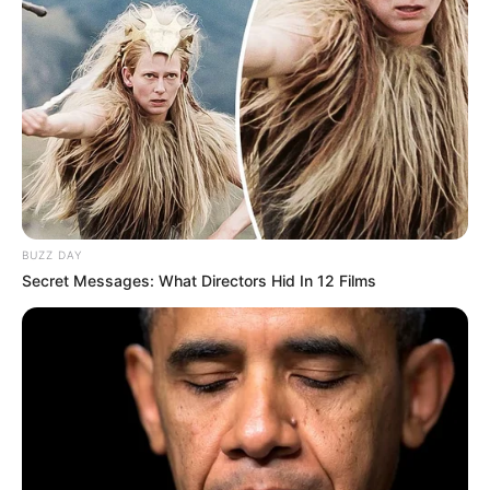
como Ecopetrol.
En ese sentido la Universidad invitó a la comunidad a
denunciar estos hechos fraudulentos
ante las
autoridades competentes y consultar directamente con la
institución cualquier información relacionada con
formación o convocatorias laborales.
COMPARTIR
BUZZ DAY
ALERTA BOGOTÁ EN GOOGLE NEWS
Secret Messages: What Directors Hid In 12 Films
TEMAS RELACIONADOS
UIS
MANTÉNGASE EN ALERTA