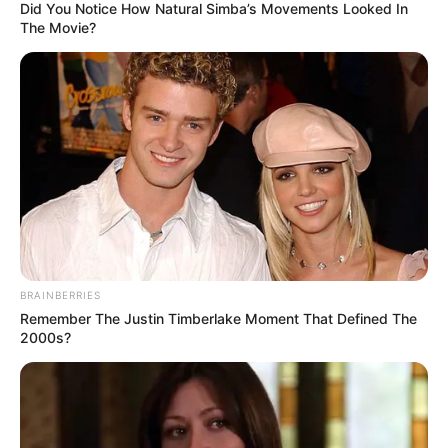
implementados”, dijo la funcionaria.
Did You Notice How Natural Simba’s Movements Looked In
The Movie?
COMPARTIR
ALERTA BOGOTÁ EN GOOGLE NEWS
TEMAS RELACIONADOS
COVID-19
BUCARAMANGA
CLASES
BRAINBERRIES
MANTÉNGASE EN ALERTA
Remember The Justin Timberlake Moment That Defined The
2000s?
Tenemos todas las noticias que le
interesan. Para estar bien informado, por
favor, active las notificaciones de Alerta.