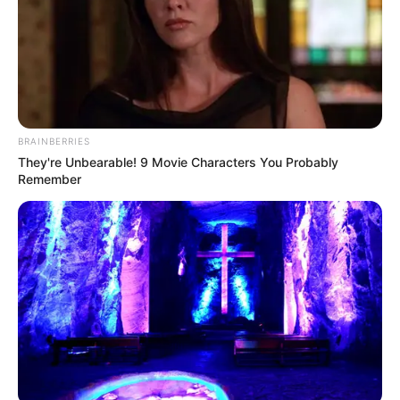
ACTIVAR AHORA
TEMAS DESTACADOS
BRAINBERRIES
CIERRES VIALES EN BUCARAMANGA
They're Unbearable! 9 Movie Characters You Probably
TRANSVERSAL DEL CARARE
Remember
FLORIDABLANCA
LLUVIAS EN SANTANDER
CIERRES VIALES EN SANTANDER