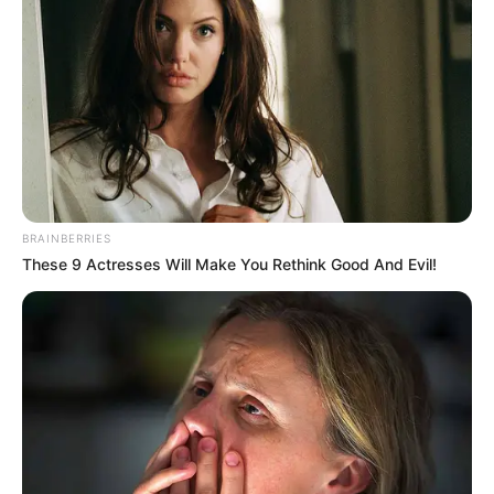
“La solicitud fue ratificada por la Ministra de Educación,
para ello estamos emitiendo la circular 133 donde se
suspenden las actividades académicas
en la primera
semana del mes de mayo” puntualizó la funcionaria.
Dio a conocer que
la suspensión de la alternancia
escolar también se da en las instituciones de educación
para el trabajo y desarrollo humano y a las instituciones
de educación superior
.
BRAINBERRIES
These 9 Actresses Will Make You Rethink Good And Evil!
“Queremos hacer un llamado para que los ciudadanos se
cuiden, conserven la distancia, usando el tapabocas, el
lavado de manos y
eviten aglomeraciones para que
justamente podamos restablecer el modelo de
alternancia en las instituciones educativas de la ciudad
”
indicó Rueda.
El retorno a clases de manera presencial, bajo la
modalidad de alternancia, queda supeditado ahora al