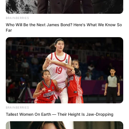
BRAINBERRIES
Who Will Be the Next James Bond? Here's What We Know So
Far
BRAINBERRIES
Tallest Women On Earth — Their Height Is Jaw-Dropping
Le puede interesar:
Nueva agresión contra un alférez se
presentó en Floridablanca, Santander