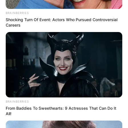
BRAINBERRIES
Shocking Turn Of Event: Actors Who Pursued Controversial
Careers
Alcaldía de Bucaramanga
Por:
Julieth Paola Hernández Parra
BRAINBERRIES
Mayo 1, 2021
From Baddies To Sweethearts: 9 Actresses That Can Do It
All!