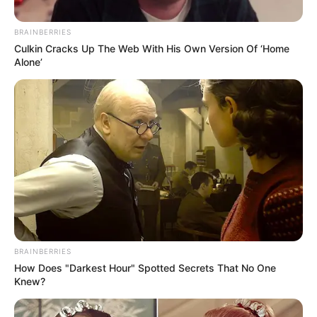
aliviar la crisis.
BRAINBERRIES
Culkin Cracks Up The Web With His Own Version Of ‘Home
Alone’
Hospital Psiquiátrico San Camilo
Con la reanudación de los servicios, el Hospital San
BRAINBERRIES
Camilo reafirma su compromiso con la salud mental.
How Does "Darkest Hour" Spotted Secrets That No One
Knew?
Por:
María José Parra Cepeda
Octubre 11, 2025