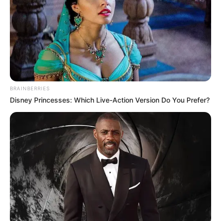
de forma directa los procesos de estabilización
emocional y terapéutica de cientos de usuarios.
“La
suspensión de los servicios impacta de forma
negativa en la salud mental,
porque interrumpe los
tratamientos psicológicos, terapéuticos o farmacológicos
y afecta la estabilidad de los pacientes en sus procesos
de recuperación”, señaló Palomino.
BRAINBERRIES
Disney Princesses: Which Live-Action Version Do You Prefer?
Con la reanudación de los servicios, el
Hospital San
Camilo reafirma su compromiso con la salud mental
en
el nororiente colombiano, donde atiende a pacientes de
Santander y departamentos vecinos como Norte de
Santander y César.
COMPARTIR
ALERTA BOGOTÁ EN GOOGLE NEWS