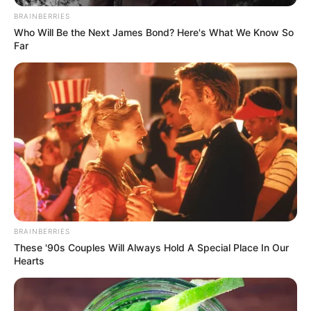
BRAINBERRIES
Who Will Be the Next James Bond? Here's What We Know So
TEMAS RELACIONADOS
Far
BUCARAMANGA
NUEVA EPS
MANTÉNGASE EN ALERTA
Tenemos todas las noticias que le
interesan. Para estar bien informado, por
favor, active las notificaciones de Alerta.
ACTIVAR AHORA
BRAINBERRIES
These '90s Couples Will Always Hold A Special Place In Our
Hearts
TEMAS DESTACADOS