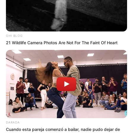
MANTÉNGASE EN ALERTA
OHI BLOG
Tenemos todas las noticias que le
interesan. Para estar bien informado, por
21 Wildlife Camera Photos Are Not For The Faint Of Heart
favor, active las notificaciones de Alerta.
ACTIVAR AHORA
TEMAS DESTACADOS
CIERRES VIALES EN BUCARAMANGA
TRANSVERSAL DEL CARARE
DARADA
FLORIDABLANCA
LLUVIAS EN SANTANDER
Cuando esta pareja comenzó a bailar, nadie pudo dejar de
CIERRES VIALES EN SANTANDER