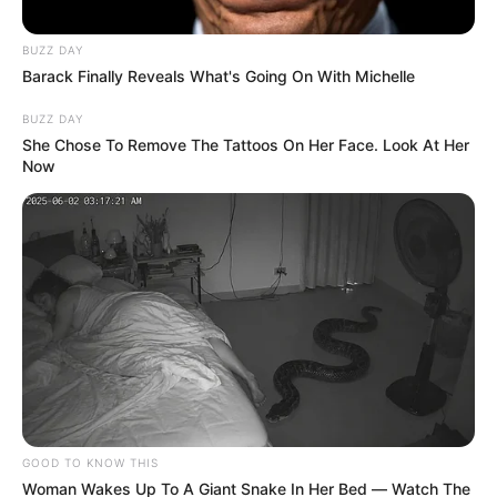
BUZZ DAY
Barack Finally Reveals What's Going On With Michelle
BUZZ DAY
She Chose To Remove The Tattoos On Her Face. Look At Her
Now
Suministrada
La comunidad de Los Santos pide a la entidad
gubernamental que se cumpla con los acuerdos
pactados.
Por:
Edna Catalina Porras Pico
Julio 25, 2025
GOOD TO KNOW THIS
Woman Wakes Up To A Giant Snake In Her Bed — Watch The