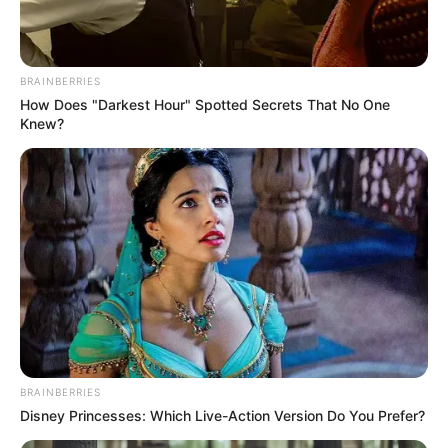
Lea También:
Alerta máxima en ancianato de El Socorro
por cuatro muertes por covid
BRAINBERRIES
How Does "Darkest Hour" Spotted Secrets That No One
Knew?
BRAINBERRIES
Disney Princesses: Which Live-Action Version Do You Prefer?