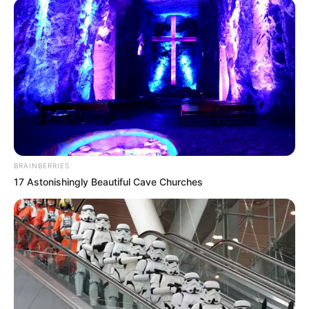
Lea También:
Estas son las denuncias que pesan sobre
el senador Richard Aguilar
En total,
Santander recibió 148.960 dosis de las vacunas
de Moderna
, de las cuales el mayor número se quedará
en la capital para ser distribuidas en los diferentes puntos
de vacunación que hay disponibles.
Por el momento,
estas dosis serán suministradas a los
mayores de 30 años
, que ya se encuentran priorizados en
el Plan Nacional de Vacunación.
BRAINBERRIES
17 Astonishingly Beautiful Cave Churches
Vacunas para estudiantes
universitarios
Entre tanto, el Alcalde de Bucaramanga anunció el inicio
de vacunación de los jóvenes universitarios mayores de
25 años, por lo cual
cada institución de educación
superior deberá brindar las garantías y logística
que