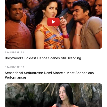
manejo de los pacientes críticos contagiados de covid-19.
COMPARTIR
ALERTA BOGOTÁ EN GOOGLE NEWS
TEMAS RELACIONADOS
BRAINBERRIES
VACUNA MODERNA
Bollywood’s Boldest Dance Scenes Still Trending
PLAN NACIONAL DE VACUNACIÓN
COVID-19
BRAINBERRIES
Sensational Seductress: Demi Moore's Most Scandalous
Performances
MANTÉNGASE EN ALERTA
Tenemos todas las noticias que le
interesan. Para estar bien informado, por
favor, active las notificaciones de Alerta.