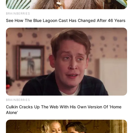
BRAINBERRIES
See How The Blue Lagoon Cast Has Changed After 46 Years
AFP
Por:
Valesca Alvarado Ríos
Julio 29, 2021
BRAINBERRIES
Culkin Cracks Up The Web With His Own Version Of ‘Home
Alone’
COMPARTIR