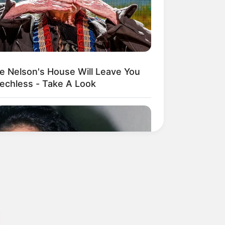
ie Nelson's House Will Leave You
echless - Take A Look