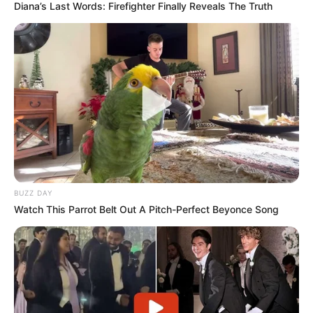
Diana’s Last Words: Firefighter Finally Reveals The Truth
ACTIVAR AHORA
TEMAS DESTACADOS
CIERRES VIALES EN BUCARAMANGA
TRANSVERSAL DEL CARARE
FLORIDABLANCA
LLUVIAS EN SANTANDER
CIERRES VIALES EN SANTANDER
BUZZ DAY
Watch This Parrot Belt Out A Pitch-Perfect Beyonce Song