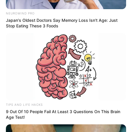
NEUROMIND PRO
Japan's Oldest Doctors Say Memory Loss Isn't Age: Just
Stop Eating These 3 Foods
Alcaldía de Floridablanca
Por:
Julieth Paola Hernández Parra
TIPS AND LIFE HACKS
Febrero 10, 2021
9 Out Of 10 People Fail At Least 3 Questions On This Brain
Age Test!