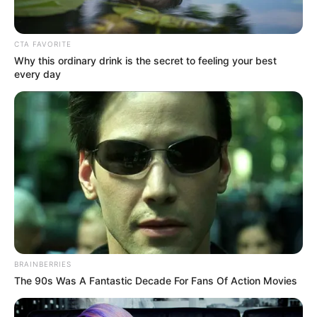
CTA FAVORITE
Why this ordinary drink is the secret to feeling your best
every day
Le puede interesar:
BRAINBERRIES
The 90s Was A Fantastic Decade For Fans Of Action Movies
Este hecho sucedió el pasado 18 de agosto, según lo que
relató el padre del soldado es que su hijo había perdido