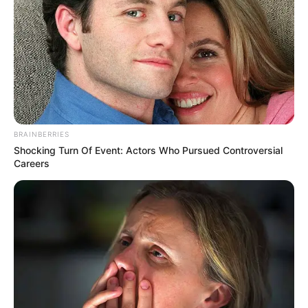
especializado.
Sobre este tema también se menciona que
la mina fue
instalada
al parecer por el frente Guillermo Ariza del
grupo al margen de la ley ELN, que se encuentra en esta
región del Sur de Bolívar.
COMPARTIR
BRAINBERRIES
Shocking Turn Of Event: Actors Who Pursued Controversial
Careers
ALERTA BOGOTÁ EN GOOGLE NEWS
TEMAS RELACIONADOS
SOLDADO PROFESIONAL
HOSPITAL UNIVERSITARIO DE SANTANDER