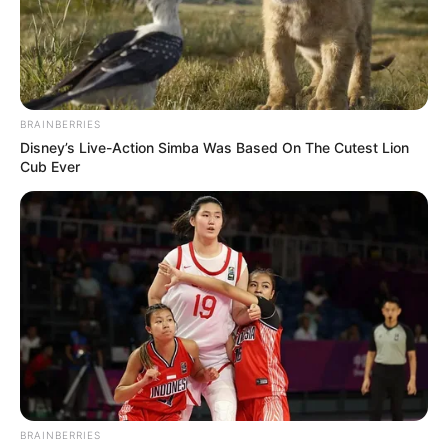
BRAINBERRIES
Disney’s Live-Action Simba Was Based On The Cutest Lion
Cub Ever
La secretaria de educación de Piedecuesta, Adela Silva
BRAINBERRIES