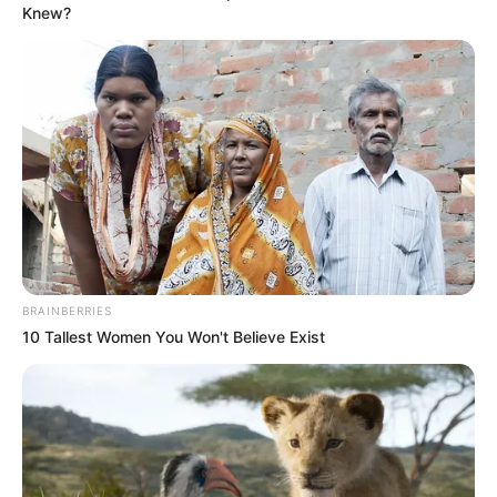
Knew?
COMPARTIR
UNIRSE AL CANAL DE WHATSAPP
Luego de 8 meses de permanecer recibiendo sus clases
en las casas consecuencia de la pandemia por Covid-19,
los
alumnos de grado 10 y 11 de dos instituciones
educativas de Piedecuesta regresaron a las aulas
.
El regreso a clases mediante la modalidad alternancia, es
BRAINBERRIES
decir por grupos, se dio luego que de una concertación
10 Tallest Women You Won't Believe Exist
que se hizo con los rectores, profesores,
padres de
familia y docentes
de las instituciones educativas de las
veredas, Granadillo y Menzuly Chiquito.
Lea También:
Empleados de los Parques Recrear en
Bucaramanga realizarán plantón en rechazo al cambio
de administrador