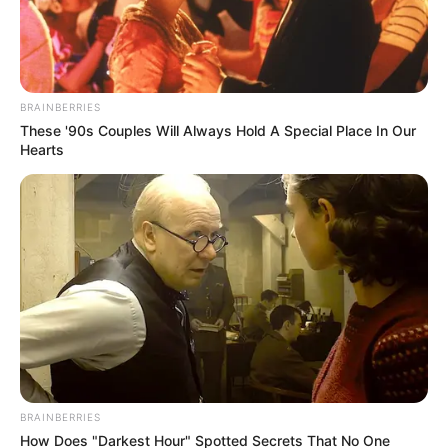
BRAINBERRIES
These '90s Couples Will Always Hold A Special Place In Our
Hearts
Suministrada por la Alcaldía de Piedecuesta
Por:
Ingrid Liliana Jaimes Jaimes
Octubre 15, 2020
BRAINBERRIES
How Does "Darkest Hour" Spotted Secrets That No One