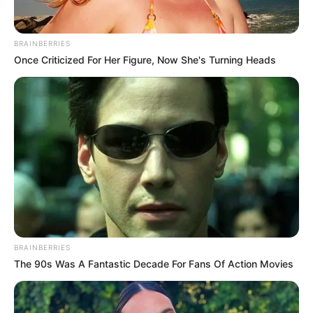
BRAINBERRIES
Once Criticized For Her Figure, Now She's Turning Heads
BRAINBERRIES
Lea También:
Llegaron a Santander más de 18 mil dosis
The 90s Was A Fantastic Decade For Fans Of Action Movies
de Pfizer para continuar con la vacunación
“Hemos abierto un nuevo punto de toma de pruebas para