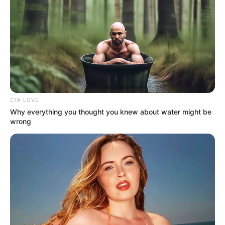
Con el fin de seguir beneficiando a los ciudadanos de
Bucaramanga con la implementación de la estrategia de
Prueba Rastreo y Aislamiento Selectivo Sostenible,
se
habilitaron dos nuevos puntos de toma de pruebas PCR
gratuitas para la Covid19.
Fueron instalados en el Colegio Las Américas
, al frente
del punto de vacunación extramural y está en
CTA LOVE
funcionamiento desde este jueves,
el otro lugar se
Why everything you thought you knew about water might be
encuentra en el barrio San Miguel
, el cual empezará a
wrong
operar en estos días.
El secretario de salud, Nelson Ballesteros, explicó que
estos nuevos lugares empezarán a operar por los dos
que se habían localizado en el sector Provenza
, donde
ya se culminó dicha jornada.