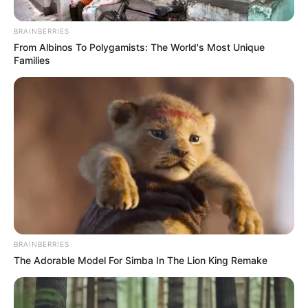
BRAINBERRIES
From Albinos To Polygamists: The World's Most Unique
Families
Alcaldía de Bucaramanga
Por:
Julieth Paola Hernández Parra
Abril 24, 2021
BRAINBERRIES
COMPARTIR
The Adorable Model For Simba In The Lion King Remake
UNIRSE AL CANAL DE WHATSAPP