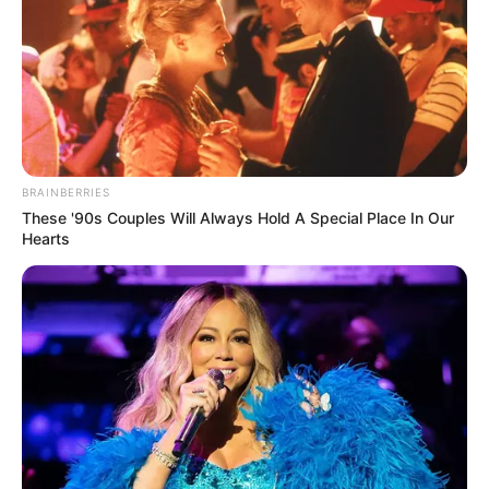
ALERTA BOGOTÁ EN GOOGLE NEWS
MANTÉNGASE EN ALERTA
Tenemos todas las noticias que le
interesan. Para estar bien informado, por
BRAINBERRIES
favor, active las notificaciones de Alerta.
These '90s Couples Will Always Hold A Special Place In Our
Hearts
ACTIVAR AHORA
TEMAS DESTACADOS
CIERRES VIALES EN BUCARAMANGA
TRANSVERSAL DEL CARARE
FLORIDABLANCA
LLUVIAS EN SANTANDER