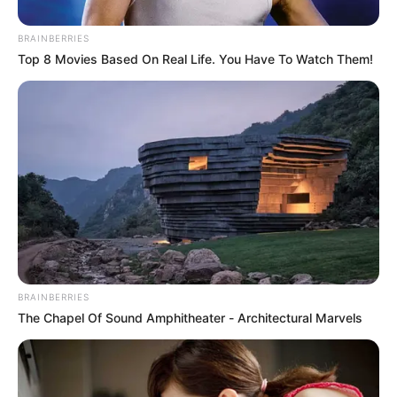
Unas doce personas evacuaron el sitio
debido a que las
intensas llamas
comenzaron a quemar todo lo que había
BRAINBERRIES
a su paso
, incluyendo colchones, palos, muebles y hasta
Top 8 Movies Based On Real Life. You Have To Watch Them!
camas que estaban listas para entregar a los clientes.
BRAINBERRIES
The Chapel Of Sound Amphitheater - Architectural Marvels