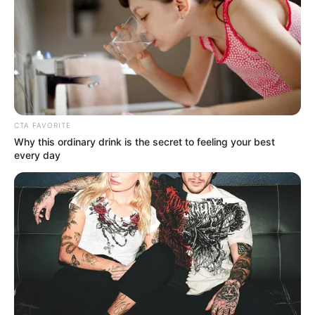
Consecuencia de este incendio presentado en el
barrio
Villas de Girardot,
dos cuadras aledañas al lugar de la
emergencia fueron evacuadas ante el temor que
las
llamas podrían propagarse y generar una emergencia
mayor
.
CTA FAVORITE
Why this ordinary drink is the secret to feeling your best
Lea También:
Hacinamiento carcelario en
every day
Bucaramanga: interno muere por tuberculosis
Lea También:
Le disparan a un conductor por robarle
una cadena en Girón
Al sitio acudieron varias unidades y máquinas de
Bomberos quienes incansablemente trabajaron hasta el
final hasta lograr controlarlo.
Uno de los trabajadores relató que “estábamos