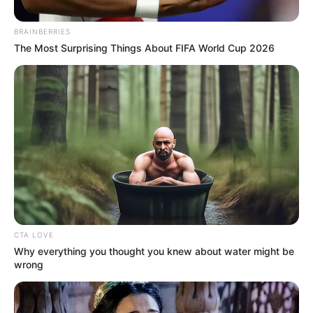
BRAINBERRIES
The Most Surprising Things About FIFA World Cup 2026
Suministrada Bomberos de Bucaramanga
CTA LOVE
Grave incendio en fábrica de colchones de Bucaramanga.
Why everything you thought you knew about water might be
wrong
Por:
Ingrid Liliana Jaimes Jaimes
Junio 14, 2023