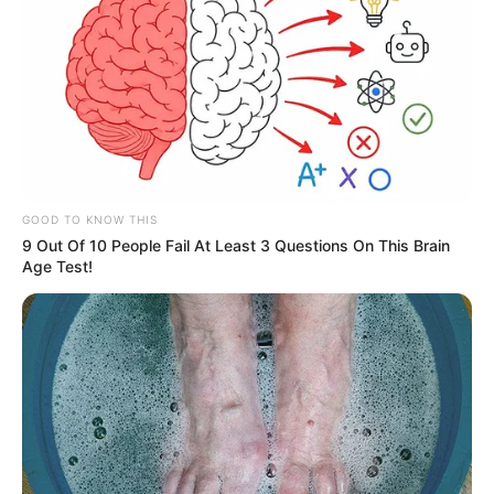
COMPARTIR
UNIRSE AL CANAL DE WHATSAPP
El alcalde de Bucaramanga, Juan Carlos Cárdenas, dio a
conocer nuevas medidas para la ciudad con el fin de
GOOD TO KNOW THIS
evitar el incremento de casos de la Covid-19.
9 Out Of 10 People Fail At Least 3 Questions On This Brain
Age Test!
A través de su cuenta de Twitter informó que seguirá los
lineamientos del Gobierno Nacional, motivo por el que
desde hoy habrá toque de queda y ley seca todos los
días desde las 12:00 de la noche hasta las 5:00 a.m
.
Lea También:
La alternancia escolar en Bucaramanga
estará suspendida hasta el 19 de abril