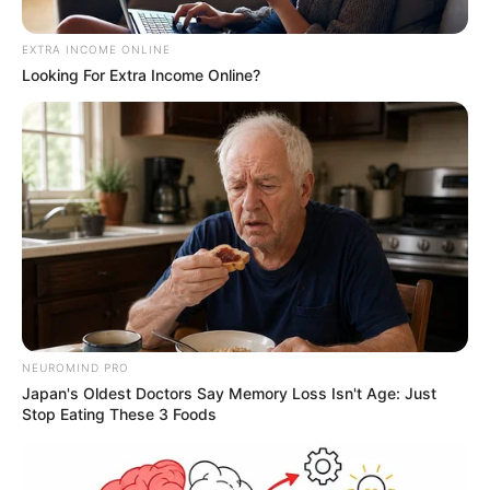
EXTRA INCOME ONLINE
Looking For Extra Income Online?
NEUROMIND PRO
RCN Radio.
Japan's Oldest Doctors Say Memory Loss Isn't Age: Just
Stop Eating These 3 Foods
Por:
Julieth Paola Hernández Parra
Abril 5, 2021