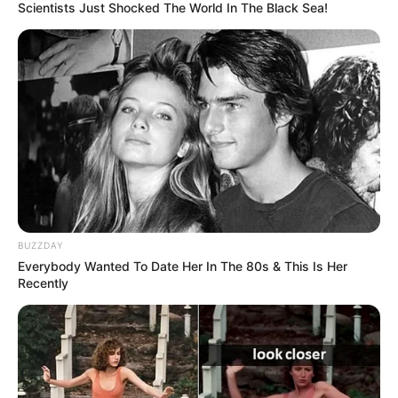
Scientists Just Shocked The World In The Black Sea!
Tenemos todas las noticias que le
interesan. Para estar bien informado, por
favor, active las notificaciones de Alerta.
ACTIVAR AHORA
TEMAS DESTACADOS
BUZZDAY
Everybody Wanted To Date Her In The 80s & This Is Her
CIERRES VIALES EN BUCARAMANGA
Recently
TRANSVERSAL DEL CARARE
FLORIDABLANCA
LLUVIAS EN SANTANDER
CIERRES VIALES EN SANTANDER