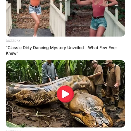
BUZZDAY
“Classic Dirty Dancing Mystery Unveiled—What Few Ever
Knew"