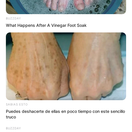
BUZZDAY
What Happens After A Vinegar Foot Soak
SABIAS ESTO
Puedes deshacerte de ellas en poco tiempo con este sencillo
“Siguiendo los lineamientos del Gobierno Nacional y
truco
basados en los datos que tenemos de la pandemia en
nuestra ciudad, se implementará únicamente toque de
BUZZDAY